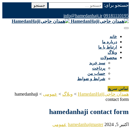
جستجو برای:
info@hamedanhaji.ir
09181110195
خانه
درباره ما
ارتباط با ما
وبلاگ
محصولات
سبد خرید
پرداخت
حساب من
شرایط و ضوابط
تماس سریع
همدان حاجی|HamedanHaji
>
وبلاگ
>
عمومی
>
hamedanhaji
contact form
hamedanhaji contact form
اکتبر 5, 2024
hamedanhajimaster
عمومی