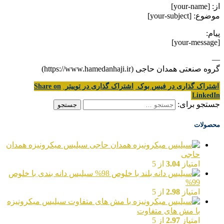
از: [your-name]
موضوع: [your-subject]
پیام:
[your-message]
—
گروه صنعتی همدان حاجی (https://www.hamedanhaji.ir)
اشتراک گذاری در فیس بوک
اشتراک گذاری در توییتر
Share on
LinkedIn
جستجو برای:
محصولات
سیلیس میکرونیزه همدان
حاجی
امتیاز
3.04
از 5
سیلیس دانه بندی با خلوص
99%
امتیاز
2.98
از 5
سیلیس میکرونیزه
با مش های متفاوت
امتیاز
2.97
از 5