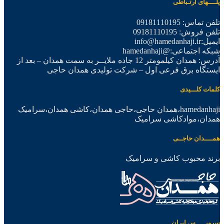
پلــــهای ارتـباطی
تلفن تماس: 09181110195
تلفن فروش: 09181110195
ایمیل:info@hamedanhaji.ir
شبکه اجتماعی:@hamedanhaji
آدرس: همدان کیلمومتر 12 جاده ملایــر به سمت همدان – بعد از
ایستگاه برق فرعی اول – شرکت تولیدی همدان حاجی
کلمات کلـــیدی
hamedanhaji،همدان حاجی،حاجی همدان،کاشی همدان،سرامیک
همدان،موادکاشی سرامیک
همــــدان حاجــی
برند محبوب کاشی و سرامیک
سرویـــــس ایران