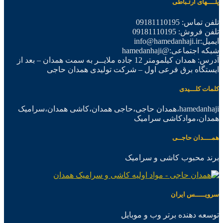
پلــــهای ارتـباطی
تلفن تماس: 09181110195
تلفن فروش: 09181110195
ایمیل:info@hamedanhaji.ir
شبکه اجتماعی:@hamedanhaji
آدرس: همدان کیلمومتر 12 جاده ملایــر به سمت همدان – بعد از
ایستگاه برق فرعی اول – شرکت تولیدی همدان حاجی
کلمات کلـــیدی
hamedanhaji،همدان حاجی،حاجی همدان،کاشی همدان،سرامیک
همدان،موادکاشی سرامیک
همــــدان حاجــی
برند محبوب کاشی و سرامیک
سرویـــــس ایران
توسعه دهنده برتر وب و موبایل