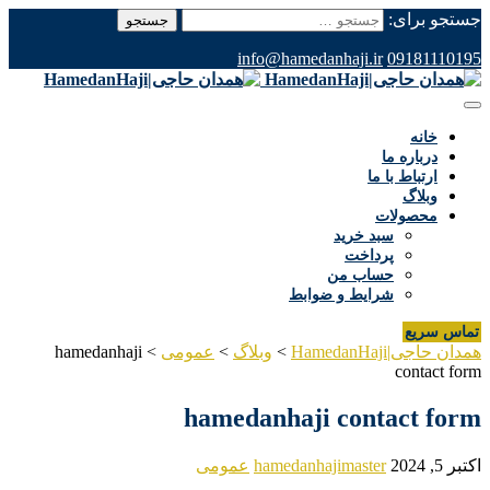
جستجو برای:
info@hamedanhaji.ir
09181110195
خانه
درباره ما
ارتباط با ما
وبلاگ
محصولات
سبد خرید
پرداخت
حساب من
شرایط و ضوابط
تماس سریع
همدان حاجی|HamedanHaji
>
وبلاگ
>
عمومی
>
hamedanhaji
contact form
hamedanhaji contact form
اکتبر 5, 2024
hamedanhajimaster
عمومی