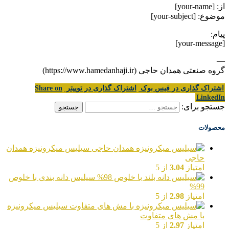
از: [your-name]
موضوع: [your-subject]
پیام:
[your-message]
—
گروه صنعتی همدان حاجی (https://www.hamedanhaji.ir)
اشتراک گذاری در فیس بوک
اشتراک گذاری در توییتر
Share on
LinkedIn
جستجو برای:
محصولات
سیلیس میکرونیزه همدان
حاجی
امتیاز
3.04
از 5
سیلیس دانه بندی با خلوص
99%
امتیاز
2.98
از 5
سیلیس میکرونیزه
با مش های متفاوت
امتیاز
2.97
از 5