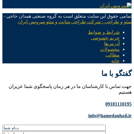
تمامی حقوق این سایت متعلق است به گروه صنعتی همدان حاجی -
سئو و طراحی : شرکت طراحی سایت و سئو سرویس ایران
شرایط و ضوابط
حریم خصوصی
آدرس‌ها
محصولات
مطالب
خانه
گفتگو با ما
جهت تماس با کارشناسان ما در هر زمان پاسخگوی شما عزیزان
هستیم
09181110195
info@hamedanhaji.ir