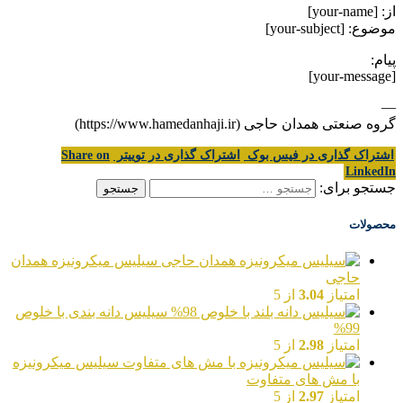
از: [your-name]
موضوع: [your-subject]
پیام:
[your-message]
—
گروه صنعتی همدان حاجی (https://www.hamedanhaji.ir)
اشتراک گذاری در فیس بوک
اشتراک گذاری در توییتر
Share on
LinkedIn
جستجو برای:
محصولات
سیلیس میکرونیزه همدان
حاجی
امتیاز
3.04
از 5
سیلیس دانه بندی با خلوص
99%
امتیاز
2.98
از 5
سیلیس میکرونیزه
با مش های متفاوت
امتیاز
2.97
از 5