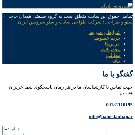
تمامی حقوق این سایت متعلق است به گروه صنعتی همدان حاجی -
سئو و طراحی : شرکت طراحی سایت و سئو سرویس ایران
شرایط و ضوابط
حریم خصوصی
آدرس‌ها
محصولات
مطالب
خانه
گفتگو با ما
جهت تماس با کارشناسان ما در هر زمان پاسخگوی شما عزیزان
هستیم
09181110195
info@hamedanhaji.ir