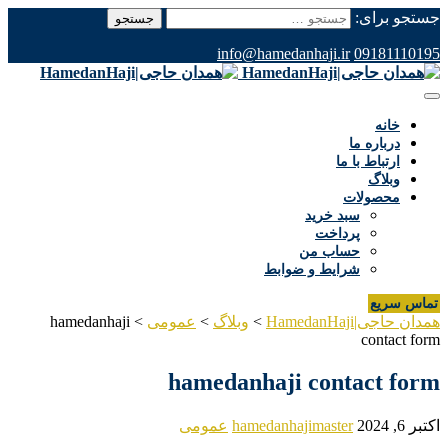
جستجو برای:
info@hamedanhaji.ir
09181110195
خانه
درباره ما
ارتباط با ما
وبلاگ
محصولات
سبد خرید
پرداخت
حساب من
شرایط و ضوابط
تماس سریع
همدان حاجی|HamedanHaji
>
وبلاگ
>
عمومی
>
hamedanhaji
contact form
hamedanhaji contact form
اکتبر 6, 2024
hamedanhajimaster
عمومی