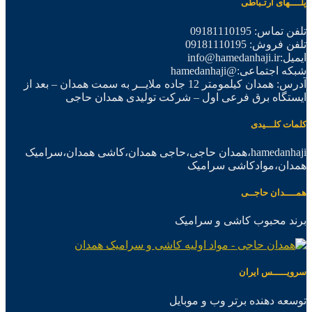
پلــــهای ارتـباطی
تلفن تماس: 09181110195
تلفن فروش: 09181110195
ایمیل:info@hamedanhaji.ir
شبکه اجتماعی:@hamedanhaji
آدرس: همدان کیلمومتر 12 جاده ملایــر به سمت همدان – بعد از
ایستگاه برق فرعی اول – شرکت تولیدی همدان حاجی
کلمات کلـــیدی
hamedanhaji،همدان حاجی،حاجی همدان،کاشی همدان،سرامیک
همدان،موادکاشی سرامیک
همــــدان حاجــی
برند محبوب کاشی و سرامیک
سرویـــــس ایران
توسعه دهنده برتر وب و موبایل