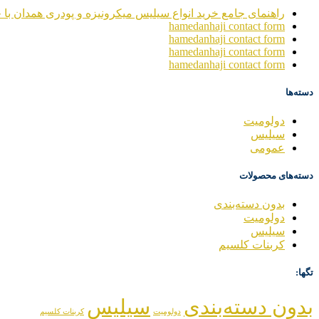
راهنمای جامع خرید انواع سیلیس میکرونیزه و پودری همدان با خ
hamedanhaji contact form
hamedanhaji contact form
hamedanhaji contact form
hamedanhaji contact form
دسته‌ها
دولومیت
سیلیس
عمومی
دسته‌های محصولات
بدون دسته‌بندی
دولومیت
سیلیس
کربنات کلسیم
تگها:
بدون دسته‌بندی
سیلیس
دولومیت
کربنات کلسیم