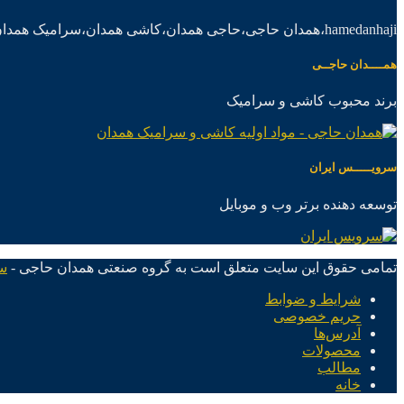
hamedanhaji،همدان حاجی،حاجی همدان،کاشی همدان،سرامیک همدان،موادکاشی سرامیک
همــــدان حاجــی
برند محبوب کاشی و سرامیک
سرویـــــس ایران
توسعه دهنده برتر وب و موبایل
تمامی حقوق این سایت متعلق است به گروه صنعتی همدان حاجی -
س
شرایط و ضوابط
حریم خصوصی
آدرس‌ها
محصولات
مطالب
خانه