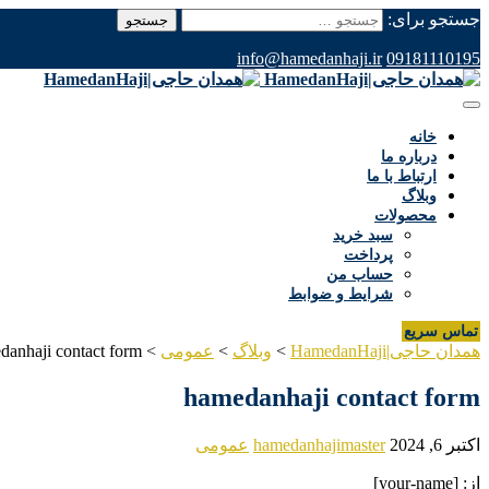
جستجو برای:
info@hamedanhaji.ir
09181110195
خانه
درباره ما
ارتباط با ما
وبلاگ
محصولات
سبد خرید
پرداخت
حساب من
شرایط و ضوابط
تماس سریع
همدان حاجی|HamedanHaji
>
وبلاگ
>
عمومی
>
danhaji contact form
hamedanhaji contact form
اکتبر 6, 2024
hamedanhajimaster
عمومی
از: [your-name]