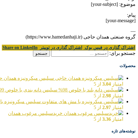
موضوع: [your-subject]
پیام:
[your-message]
—
گروه صنعتی همدان حاجی (https://www.hamedanhaji.ir)
اشتراک گذاری در فیس بوک
اشتراک گذاری در توییتر
Share on LinkedIn
جستجو برای:
محصولات
سیلیس میکرونیزه همدان ح
امتیاز
3.04
از 5
سیلیس دانه بندی با خلوص 99%
امتیاز
2.98
از 5
سیلیس میکرونیزه با
امتیاز
2.97
از 5
خریدسیلیس مرغوب همدان
امتیاز
3.36
از 5
نوشته‌های تازه