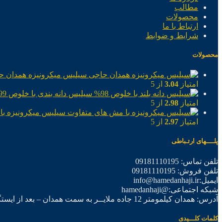
مطالب
محصولات
ارتباط با ما
شرایط و ضوابط
محصولات
سیلیس میکرونیزه همدان ح
امتیاز
3.04
از 5
سیلیس دانه بندی با خلوص 99%
امتیاز
2.98
از 5
سیلیس میکرونیزه با
امتیاز
2.97
از 5
پلــــهای ارتـباطی
تلفن تماس: 09181110195
تلفن فروش: 09181110195
ایمیل:info@hamedanhaji.ir
شبکه اجتماعی:@hamedanhaji
آدرس: همدان کیلمومتر 12 جاده ملایــر به سمت همدان – بعد از ایستگاه برق فرعی اول – شرکت تولیدی همدان حاجی
کلمات کلـــیدی