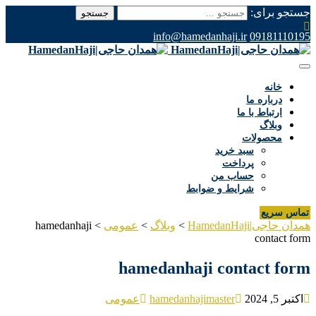
جستجو برای:
info@hamedanhaji.ir
09181110195
خانه
درباره ما
ارتباط با ما
وبلاگ
محصولات
سبد خرید
پرداخت
حساب من
شرایط و ضوابط
تماس سریع
همدان حاجی|HamedanHaji
>
وبلاگ
>
عمومی
>
hamedanhaji
contact form
hamedanhaji contact form
اکتبر 5, 2024
hamedanhajimaster
عمومی