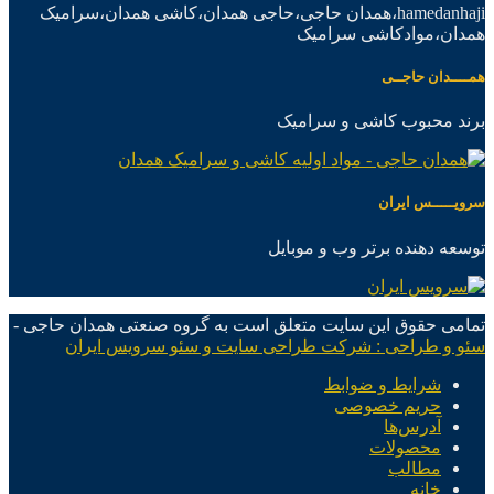
hamedanhaji،همدان حاجی،حاجی همدان،کاشی همدان،سرامیک
همدان،موادکاشی سرامیک
همــــدان حاجــی
برند محبوب کاشی و سرامیک
سرویـــــس ایران
توسعه دهنده برتر وب و موبایل
تمامی حقوق این سایت متعلق است به گروه صنعتی همدان حاجی -
سئو و طراحی : شرکت طراحی سایت و سئو سرویس ایران
شرایط و ضوابط
حریم خصوصی
آدرس‌ها
محصولات
مطالب
خانه