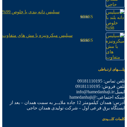
3.04
از
5
سیلیس دانه بندی با خلوص 99%
امتیاز
2.98
از
5
سیلیس میکرونیزه با مش های متفاوت
امتیاز
2.97
از
5
پلــــهای ارتـباطی
تلفن تماس: 09181110195
تلفن فروش: 09181110195
ایمیل:info@hamedanhaji.ir
شبکه اجتماعی:@hamedanhaji
آدرس: همدان کیلمومتر 12 جاده ملایــر به سمت همدان – بعد از
ایستگاه برق فرعی اول – شرکت تولیدی همدان حاجی
کلمات کلـــیدی