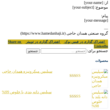
از: [your-name]
موضوع: [your-subject]
پیام:
[your-message]
—
گروه صنعتی همدان حاجی (https://www.hamedanhaji.ir)
اشتراک گذاری در فیس بوک
اشتراک گذاری در توییتر
Share on
LinkedIn
جستجو برای:
محصولات
سیلیس میکرونیزه همدان حاجی
امتیاز
3.04
از
5
سیلیس دانه بندی با خلوص 99%
امتیاز
2.98
از
5