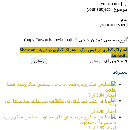
از: [your-name]
موضوع: [your-subject]
پیام:
[your-message]
—
گروه صنعتی همدان حاجی (https://www.hamedanhaji.ir)
اشتراک گذاری در فیس بوک
اشتراک گذاری در توییتر
Share on
LinkedIn
جستجو برای:
محصولات
سیلیس میکرونیزه همدان
حاجی
امتیاز
3.04
از 5
سیلیس دانه بندی با خلوص
99%
امتیاز
2.98
از 5
سیلیس میکرونیزه
با مش های متفاوت
امتیاز
2.97
از 5