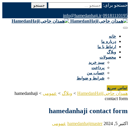
جستجو برای:
info@hamedanhaji.ir
09181110195
خانه
درباره ما
ارتباط با ما
وبلاگ
محصولات
سبد خرید
پرداخت
حساب من
شرایط و ضوابط
تماس سریع
همدان حاجی|HamedanHaji
>
وبلاگ
>
عمومی
>
hamedanhaji
contact form
hamedanhaji contact form
اکتبر 5, 2024
hamedanhajimaster
عمومی