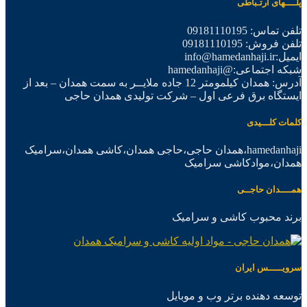
پلــــهای ارتـباطی
تلفن تماس: 09181110195
تلفن فروش: 09181110195
ایمیل:info@hamedanhaji.ir
شبکه اجتماعی:@hamedanhaji
آدرس: همدان کیلمومتر 12 جاده ملایــر به سمت همدان – بعد از
ایستگاه برق فرعی اول – شرکت تولیدی همدان حاجی
کلمات کلـــیدی
hamedanhaji،همدان حاجی،حاجی همدان،کاشی همدان،سرامیک
همدان،موادکاشی سرامیک
همــــدان حاجــی
برند محبوب کاشی و سرامیک
سرویـــــس ایران
توسعه دهنده برتر وب و موبایل