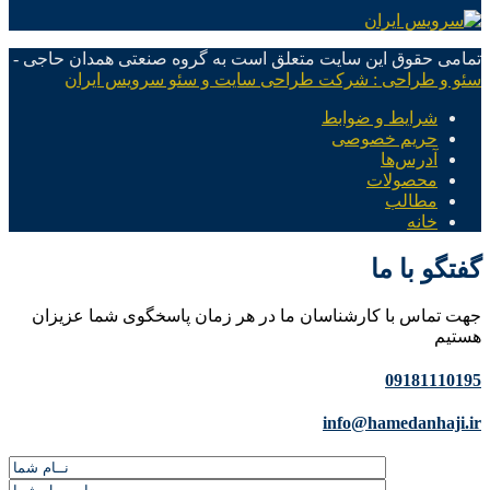
تمامی حقوق این سایت متعلق است به گروه صنعتی همدان حاجی -
سئو و طراحی : شرکت طراحی سایت و سئو سرویس ایران
شرایط و ضوابط
حریم خصوصی
آدرس‌ها
محصولات
مطالب
خانه
گفتگو با ما
جهت تماس با کارشناسان ما در هر زمان پاسخگوی شما عزیزان
هستیم
09181110195
info@hamedanhaji.ir