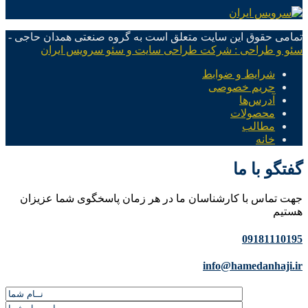
تمامی حقوق این سایت متعلق است به گروه صنعتی همدان حاجی -
سئو و طراحی : شرکت طراحی سایت و سئو سرویس ایران
شرایط و ضوابط
حریم خصوصی
آدرس‌ها
محصولات
مطالب
خانه
گفتگو با ما
جهت تماس با کارشناسان ما در هر زمان پاسخگوی شما عزیزان
هستیم
09181110195
info@hamedanhaji.ir