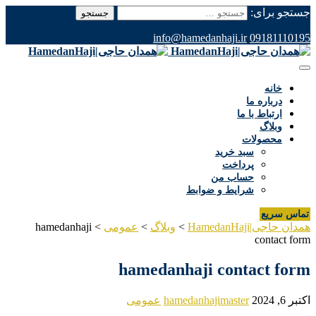
جستجو برای:
info@hamedanhaji.ir
09181110195
خانه
درباره ما
ارتباط با ما
وبلاگ
محصولات
سبد خرید
پرداخت
حساب من
شرایط و ضوابط
تماس سریع
همدان حاجی|HamedanHaji
>
وبلاگ
>
عمومی
>
hamedanhaji
contact form
hamedanhaji contact form
اکتبر 6, 2024
hamedanhajimaster
عمومی