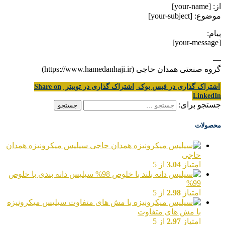
از: [your-name]
موضوع: [your-subject]
پیام:
[your-message]
—
گروه صنعتی همدان حاجی (https://www.hamedanhaji.ir)
اشتراک گذاری در فیس بوک
اشتراک گذاری در توییتر
Share on
LinkedIn
جستجو برای:
محصولات
سیلیس میکرونیزه همدان
حاجی
امتیاز
3.04
از 5
سیلیس دانه بندی با خلوص
99%
امتیاز
2.98
از 5
سیلیس میکرونیزه
با مش های متفاوت
امتیاز
2.97
از 5