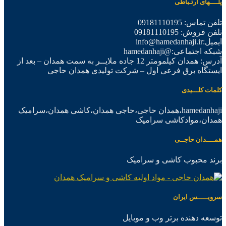
پلــــهای ارتـباطی
تلفن تماس: 09181110195
تلفن فروش: 09181110195
ایمیل:info@hamedanhaji.ir
شبکه اجتماعی:@hamedanhaji
آدرس: همدان کیلمومتر 12 جاده ملایــر به سمت همدان – بعد از
ایستگاه برق فرعی اول – شرکت تولیدی همدان حاجی
کلمات کلـــیدی
hamedanhaji،همدان حاجی،حاجی همدان،کاشی همدان،سرامیک
همدان،موادکاشی سرامیک
همــــدان حاجــی
برند محبوب کاشی و سرامیک
سرویـــــس ایران
توسعه دهنده برتر وب و موبایل