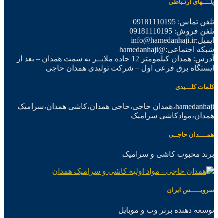
پلــــهای ارتـباطی
تلفن تماس: 09181110195
تلفن فروش: 09181110195
ایمیل:info@hamedanhaji.ir
شبکه اجتماعی:@hamedanhaji
آدرس: همدان کیلمومتر 12 جاده ملایــر به سمت همدان – بعد از
ایستگاه برق فرعی اول – شرکت تولیدی همدان حاجی
کلمات کلـــیدی
hamedanhaji،همدان حاجی،حاجی همدان،کاشی همدان،سرامیک
همدان،موادکاشی سرامیک
همــــدان حاجــی
برند محبوب کاشی و سرامیک
سرویـــــس ایران
توسعه دهنده برتر وب و موبایل