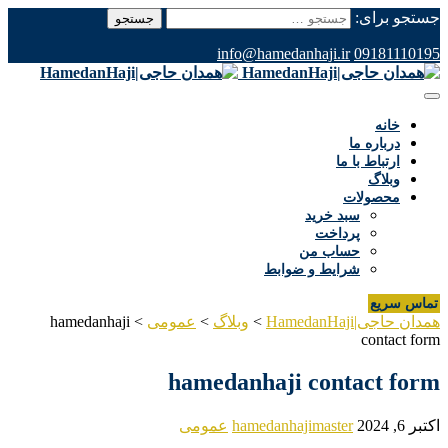
جستجو برای:
info@hamedanhaji.ir
09181110195
خانه
درباره ما
ارتباط با ما
وبلاگ
محصولات
سبد خرید
پرداخت
حساب من
شرایط و ضوابط
تماس سریع
همدان حاجی|HamedanHaji
>
وبلاگ
>
عمومی
>
hamedanhaji
contact form
hamedanhaji contact form
اکتبر 6, 2024
hamedanhajimaster
عمومی