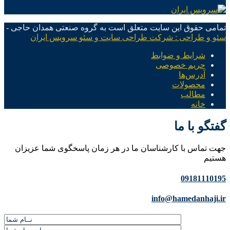
تمامی حقوق این سایت متعلق است به گروه صنعتی همدان حاجی -
سئو و طراحی : شرکت طراحی سایت و سئو سرویس ایران
شرایط و ضوابط
حریم خصوصی
آدرس‌ها
محصولات
مطالب
خانه
گفتگو با ما
جهت تماس با کارشناسان ما در هر زمان پاسخگوی شما عزیزان
هستیم
09181110195
info@hamedanhaji.ir