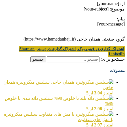
از: [your-name]
موضوع: [your-subject]
پیام:
[your-message]
—
گروه صنعتی همدان حاجی (https://www.hamedanhaji.ir)
اشتراک گذاری در فیس بوک
اشتراک گذاری در توییتر
Share on
LinkedIn
جستجو برای:
محصولات
سیلیس میکرونیزه همدان
حاجی
امتیاز
3.04
از 5
سیلیس دانه بندی با خلوص
99%
امتیاز
2.98
از 5
سیلیس میکرونیزه
با مش های متفاوت
امتیاز
2.97
از 5