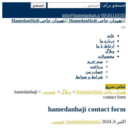
جستجو برای:
info@hamedanhaji.ir
09181110195
خانه
درباره ما
ارتباط با ما
وبلاگ
محصولات
سبد خرید
پرداخت
حساب من
شرایط و ضوابط
تماس سریع
همدان حاجی|HamedanHaji
>
وبلاگ
>
عمومی
>
hamedanhaji
contact form
hamedanhaji contact form
اکتبر 6, 2024
hamedanhajimaster
عمومی