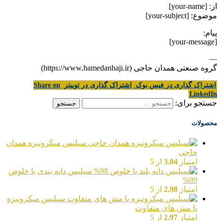
از: [your-name]
موضوع: [your-subject]
پیام:
[your-message]
—
گروه صنعتی همدان حاجی (https://www.hamedanhaji.ir)
اشتراک گذاری در فیس بوک
اشتراک گذاری در توییتر
Share on
LinkedIn
جستجو برای:
محصولات
سیلیس میکرونیزه همدان
حاجی
امتیاز
3.04
از 5
سیلیس دانه بندی با خلوص
99%
امتیاز
2.98
از 5
سیلیس میکرونیزه
با مش های متفاوت
امتیاز
2.97
از 5