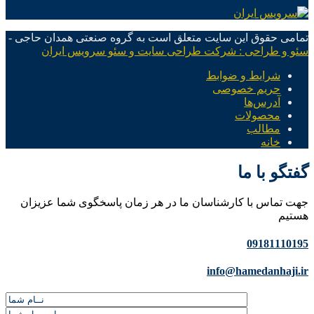
تمامی حقوق این سایت متعلق است به گروه صنعتی همدان حاجی -
سئو و طراحی : شرکت طراحی سایت و سئو سرویس ایران
شرایط و ضوابط
حریم خصوصی
آدرس‌ها
محصولات
مطالب
خانه
گفتگو با ما
جهت تماس با کارشناسان ما در هر زمان پاسخگوی شما عزیزان
هستیم
09181110195
info@hamedanhaji.ir