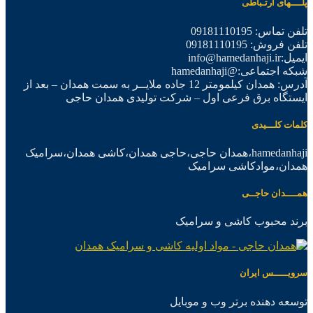
پلــــهای ارتـباطی
تلفن تماس: 09181110195
تلفن فروش: 09181110195
ایمیل:info@hamedanhaji.ir
شبکه اجتماعی:@hamedanhaji
آدرس: همدان کیلمومتر 12 جاده ملایــر به سمت همدان – بعد از
ایستگاه برق فرعی اول – شرکت تولیدی همدان حاجی
کلمات کلـــیدی
hamedanhaji،همدان حاجی،حاجی همدان،کاشی همدان،سرامیک
همدان،موادکاشی سرامیک
همــــدان حاجــی
برند محبوب کاشی و سرامیک
سرویـــــس ایران
توسعه دهنده برتر وب و موبایل