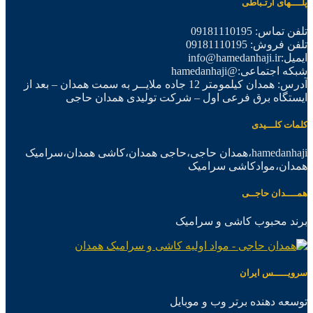
پلــــهای ارتـباطی
تلفن تماس: 09181110195
تلفن فروش: 09181110195
ایمیل:info@hamedanhaji.ir
شبکه اجتماعی:@hamedanhaji
آدرس: همدان کیلمومتر 12 جاده ملایــر به سمت همدان – بعد از
ایستگاه برق فرعی اول – شرکت تولیدی همدان حاجی
کلمات کلـــیدی
hamedanhaji،همدان حاجی،حاجی همدان،کاشی همدان،سرامیک
همدان،موادکاشی سرامیک
همــــدان حاجــی
برند محبوب کاشی و سرامیک
سرویـــــس ایران
توسعه دهنده برتر وب و موبایل