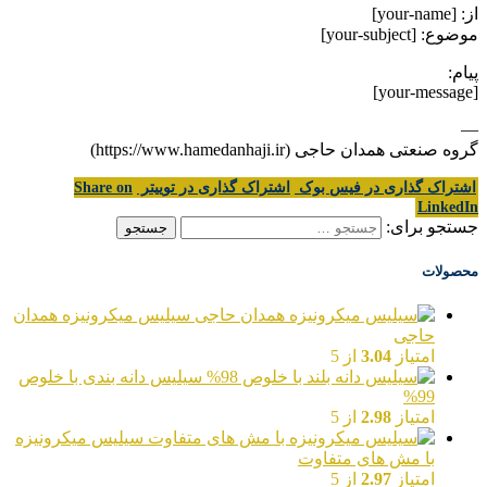
از: [your-name]
موضوع: [your-subject]
پیام:
[your-message]
—
گروه صنعتی همدان حاجی (https://www.hamedanhaji.ir)
اشتراک گذاری در فیس بوک
اشتراک گذاری در توییتر
Share on
LinkedIn
جستجو برای:
محصولات
سیلیس میکرونیزه همدان
حاجی
امتیاز
3.04
از 5
سیلیس دانه بندی با خلوص
99%
امتیاز
2.98
از 5
سیلیس میکرونیزه
با مش های متفاوت
امتیاز
2.97
از 5