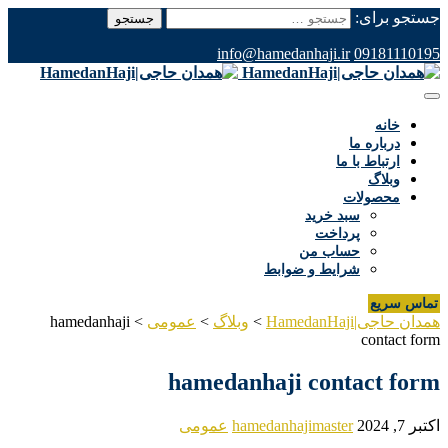
جستجو برای:
info@hamedanhaji.ir
09181110195
خانه
درباره ما
ارتباط با ما
وبلاگ
محصولات
سبد خرید
پرداخت
حساب من
شرایط و ضوابط
تماس سریع
همدان حاجی|HamedanHaji
>
وبلاگ
>
عمومی
>
hamedanhaji
contact form
hamedanhaji contact form
اکتبر 7, 2024
hamedanhajimaster
عمومی