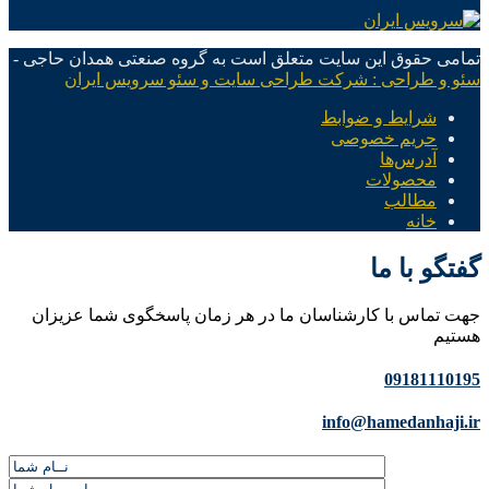
تمامی حقوق این سایت متعلق است به گروه صنعتی همدان حاجی -
سئو و طراحی : شرکت طراحی سایت و سئو سرویس ایران
شرایط و ضوابط
حریم خصوصی
آدرس‌ها
محصولات
مطالب
خانه
گفتگو با ما
جهت تماس با کارشناسان ما در هر زمان پاسخگوی شما عزیزان
هستیم
09181110195
info@hamedanhaji.ir