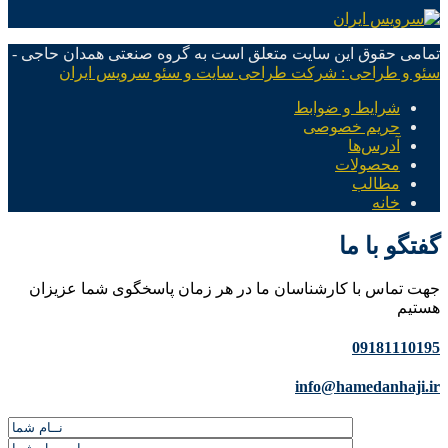
تمامی حقوق این سایت متعلق است به گروه صنعتی همدان حاجی -
سئو و طراحی : شرکت طراحی سایت و سئو سرویس ایران
شرایط و ضوابط
حریم خصوصی
آدرس‌ها
محصولات
مطالب
خانه
گفتگو با ما
جهت تماس با کارشناسان ما در هر زمان پاسخگوی شما عزیزان
هستیم
09181110195
info@hamedanhaji.ir