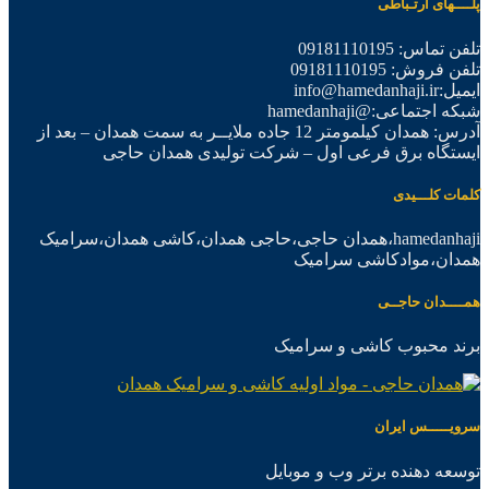
پلــــهای ارتـباطی
تلفن تماس: 09181110195
تلفن فروش: 09181110195
ایمیل:info@hamedanhaji.ir
شبکه اجتماعی:@hamedanhaji
آدرس: همدان کیلمومتر 12 جاده ملایــر به سمت همدان – بعد از
ایستگاه برق فرعی اول – شرکت تولیدی همدان حاجی
کلمات کلـــیدی
hamedanhaji،همدان حاجی،حاجی همدان،کاشی همدان،سرامیک
همدان،موادکاشی سرامیک
همــــدان حاجــی
برند محبوب کاشی و سرامیک
سرویـــــس ایران
توسعه دهنده برتر وب و موبایل