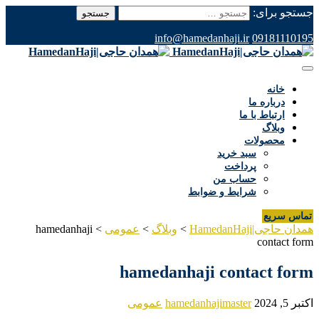
جستجو برای:
info@hamedanhaji.ir
09181110195
خانه
درباره ما
ارتباط با ما
وبلاگ
محصولات
سبد خرید
پرداخت
حساب من
شرایط و ضوابط
تماس سریع
همدان حاجی|HamedanHaji
>
وبلاگ
>
عمومی
>
hamedanhaji
contact form
hamedanhaji contact form
اکتبر 5, 2024
hamedanhajimaster
عمومی