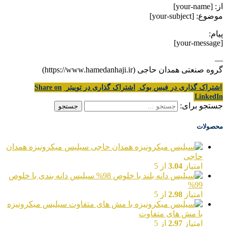
از: [your-name]
موضوع: [your-subject]
پیام:
[your-message]
—
گروه صنعتی همدان حاجی (https://www.hamedanhaji.ir)
اشتراک گذاری در فیس بوک
اشتراک گذاری در توییتر
Share on
LinkedIn
جستجو برای:
محصولات
سیلیس میکرونیزه همدان
حاجی
امتیاز
3.04
از 5
سیلیس دانه بندی با خلوص
99%
امتیاز
2.98
از 5
سیلیس میکرونیزه
با مش های متفاوت
امتیاز
2.97
از 5