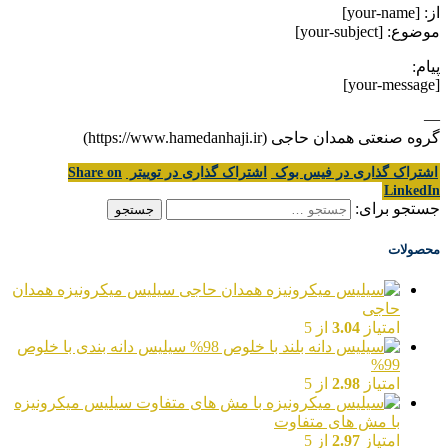
از: [your-name]
موضوع: [your-subject]
پیام:
[your-message]
—
گروه صنعتی همدان حاجی (https://www.hamedanhaji.ir)
اشتراک گذاری در فیس بوک
اشتراک گذاری در توییتر
Share on
LinkedIn
جستجو برای:
محصولات
سیلیس میکرونیزه همدان
حاجی
امتیاز
3.04
از 5
سیلیس دانه بندی با خلوص
99%
امتیاز
2.98
از 5
سیلیس میکرونیزه
با مش های متفاوت
امتیاز
2.97
از 5