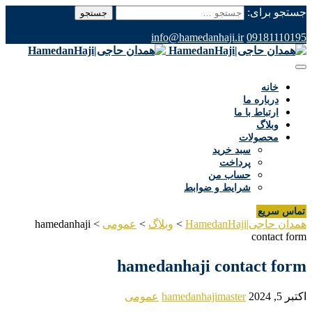
جستجو برای:
info@hamedanhaji.ir
09181110195
خانه
درباره ما
ارتباط با ما
وبلاگ
محصولات
سبد خرید
پرداخت
حساب من
شرایط و ضوابط
تماس سریع
همدان حاجی|HamedanHaji
>
وبلاگ
>
عمومی
>
hamedanhaji
contact form
hamedanhaji contact form
اکتبر 5, 2024
hamedanhajimaster
عمومی