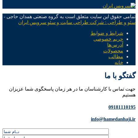
تمامی حقوق این سایت متعلق است به گروه صنعتی همدان حاجی -
سئو و طراحی : شرکت طراحی سایت و سئو سرویس ایران
شرایط و ضوابط
حریم خصوصی
آدرس‌ها
محصولات
مطالب
خانه
گفتگو با ما
جهت تماس با کارشناسان ما در هر زمان پاسخگوی شما عزیزان
هستیم
09181110195
info@hamedanhaji.ir