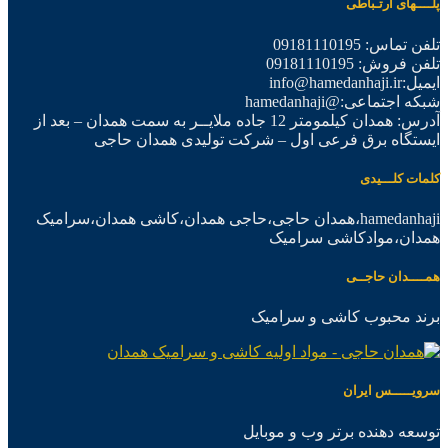
پلــــهای ارتـباطی
تلفن تماس: 09181110195
تلفن فروش: 09181110195
ایمیل:info@hamedanhaji.ir
شبکه اجتماعی:@hamedanhaji
آدرس: همدان کیلمومتر 12 جاده ملایــر به سمت همدان – بعد از
ایستگاه برق فرعی اول – شرکت تولیدی همدان حاجی
کلمات کلـــیدی
hamedanhaji،همدان حاجی،حاجی همدان،کاشی همدان،سرامیک
همدان،موادکاشی سرامیک
همــــدان حاجــی
برند محبوب کاشی و سرامیک
سرویـــــس ایران
توسعه دهنده برتر وب و موبایل