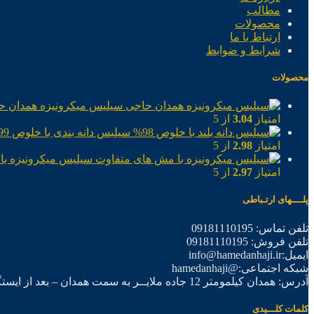
مطالب
محصولات
ارتباط با ما
شرایط و ضوابط
محصولات
سیلیس میکرونیزه همدان ح
امتیاز
3.04
از 5
سیلیس دانه بندی با خلوص 99%
امتیاز
2.98
از 5
سیلیس میکرونیزه با
امتیاز
2.97
از 5
پلــــهای ارتـباطی
تلفن تماس: 09181110195
تلفن فروش: 09181110195
ایمیل:info@hamedanhaji.ir
شبکه اجتماعی:@hamedanhaji
آدرس: همدان کیلمومتر 12 جاده ملایــر به سمت همدان – بعد از ایستگاه برق فرعی اول – شرکت تولیدی همدان حاجی
کلمات کلـــیدی