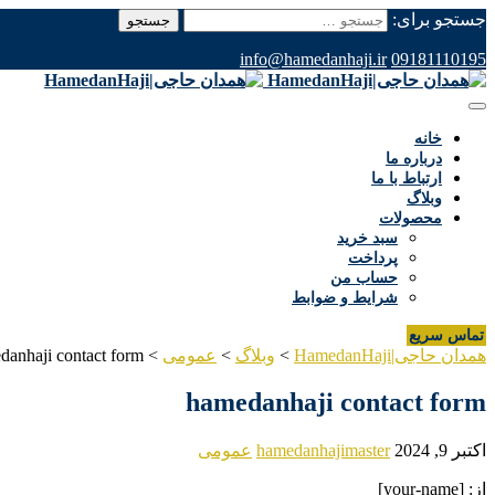
جستجو برای:
info@hamedanhaji.ir
09181110195
خانه
درباره ما
ارتباط با ما
وبلاگ
محصولات
سبد خرید
پرداخت
حساب من
شرایط و ضوابط
تماس سریع
همدان حاجی|HamedanHaji
>
وبلاگ
>
عمومی
>
danhaji contact form
hamedanhaji contact form
اکتبر 9, 2024
hamedanhajimaster
عمومی
از: [your-name]