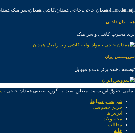
hamedanhaji،همدان حاجی،حاجی همدان،کاشی همدان،سرامیک همدان،موادکاشی سرامیک
همــــدان حاجــی
برند محبوب کاشی و سرامیک
سرویـــــس ایران
توسعه دهنده برتر وب و موبایل
تمامی حقوق این سایت متعلق است به گروه صنعتی همدان حاجی -
س
شرایط و ضوابط
حریم خصوصی
آدرس‌ها
محصولات
مطالب
خانه