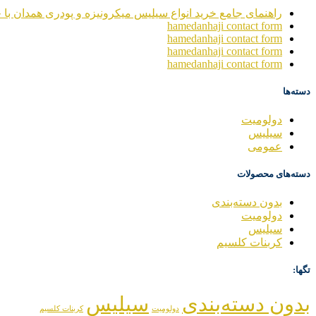
راهنمای جامع خرید انواع سیلیس میکرونیزه و پودری همدان با خ
hamedanhaji contact form
hamedanhaji contact form
hamedanhaji contact form
hamedanhaji contact form
دسته‌ها
دولومیت
سیلیس
عمومی
دسته‌های محصولات
بدون دسته‌بندی
دولومیت
سیلیس
کربنات کلسیم
تگها:
بدون دسته‌بندی
سیلیس
دولومیت
کربنات کلسیم