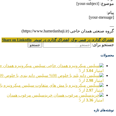
موضوع: [your-subject]
پیام:
[your-message]
—
گروه صنعتی همدان حاجی (https://www.hamedanhaji.ir)
اشتراک گذاری در فیس بوک
اشتراک گذاری در توییتر
Share on LinkedIn
جستجو برای:
محصولات
سیلیس میکرونیزه همدان ح
امتیاز
3.04
از 5
سیلیس دانه بندی با خلوص 99%
امتیاز
2.98
از 5
سیلیس میکرونیزه با
امتیاز
2.97
از 5
خریدسیلیس مرغوب همدان
امتیاز
3.36
از 5
نوشته‌های تازه