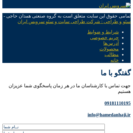
تمامی حقوق این سایت متعلق است به گروه صنعتی همدان حاجی -
سئو و طراحی : شرکت طراحی سایت و سئو سرویس ایران
شرایط و ضوابط
حریم خصوصی
آدرس‌ها
محصولات
مطالب
خانه
گفتگو با ما
جهت تماس با کارشناسان ما در هر زمان پاسخگوی شما عزیزان
هستیم
09181110195
info@hamedanhaji.ir