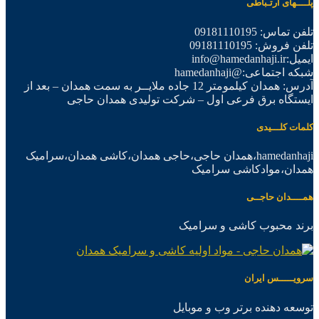
پلــــهای ارتـباطی
تلفن تماس: 09181110195
تلفن فروش: 09181110195
ایمیل:info@hamedanhaji.ir
شبکه اجتماعی:@hamedanhaji
آدرس: همدان کیلمومتر 12 جاده ملایــر به سمت همدان – بعد از
ایستگاه برق فرعی اول – شرکت تولیدی همدان حاجی
کلمات کلـــیدی
hamedanhaji،همدان حاجی،حاجی همدان،کاشی همدان،سرامیک
همدان،موادکاشی سرامیک
همــــدان حاجــی
برند محبوب کاشی و سرامیک
سرویـــــس ایران
توسعه دهنده برتر وب و موبایل