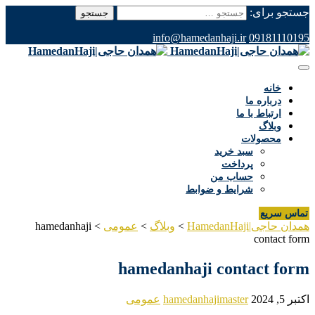
جستجو برای:
info@hamedanhaji.ir
09181110195
خانه
درباره ما
ارتباط با ما
وبلاگ
محصولات
سبد خرید
پرداخت
حساب من
شرایط و ضوابط
تماس سریع
همدان حاجی|HamedanHaji
>
وبلاگ
>
عمومی
>
hamedanhaji
contact form
hamedanhaji contact form
اکتبر 5, 2024
hamedanhajimaster
عمومی