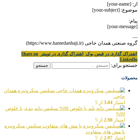
از: [your-name]
موضوع: [your-subject]
پیام:
[your-message]
—
گروه صنعتی همدان حاجی (https://www.hamedanhaji.ir)
اشتراک گذاری در فیس بوک
اشتراک گذاری در توییتر
Share on
LinkedIn
جستجو برای:
محصولات
سیلیس میکرونیزه همدان
حاجی
امتیاز
3.04
از 5
سیلیس دانه بندی با خلوص
99%
امتیاز
2.98
از 5
سیلیس میکرونیزه
با مش های متفاوت
امتیاز
2.97
از 5