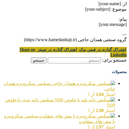
از: [your-name]
موضوع: [your-subject]
پیام:
[your-message]
—
گروه صنعتی همدان حاجی (https://www.hamedanhaji.ir)
اشتراک گذاری در فیس بوک
اشتراک گذاری در توییتر
Share on
LinkedIn
جستجو برای:
محصولات
سیلیس میکرونیزه همدان
حاجی
امتیاز
3.04
از 5
سیلیس دانه بندی با خلوص
99%
امتیاز
2.98
از 5
سیلیس میکرونیزه
با مش های متفاوت
امتیاز
2.97
از 5