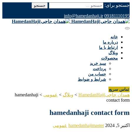
جستجو برای:
info@hamedanhaji.ir
09181110195
خانه
درباره ما
ارتباط با ما
وبلاگ
محصولات
سبد خرید
پرداخت
حساب من
شرایط و ضوابط
تماس سریع
همدان حاجی|HamedanHaji
>
وبلاگ
>
عمومی
>
hamedanhaji
contact form
hamedanhaji contact form
اکتبر 5, 2024
hamedanhajimaster
عمومی