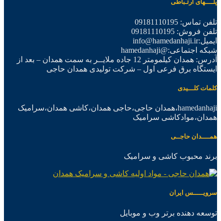
پلــــهای ارتـباطی
تلفن تماس: 09181110195
تلفن فروش: 09181110195
ایمیل:info@hamedanhaji.ir
شبکه اجتماعی:@hamedanhaji
آدرس: همدان کیلمومتر 12 جاده ملایــر به سمت همدان – بعد از
ایستگاه برق فرعی اول – شرکت تولیدی همدان حاجی
کلمات کلـــیدی
hamedanhaji،همدان حاجی،حاجی همدان،کاشی همدان،سرامیک
همدان،موادکاشی سرامیک
همــــدان حاجــی
برند محبوب کاشی و سرامیک
سرویـــــس ایران
توسعه دهنده برتر وب و موبایل