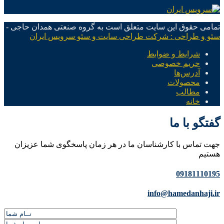
تمامی حقوق این سایت متعلق است به گروه صنعتی همدان حاجی -
سئو و طراحی : شرکت طراحی سایت و سئو سرویس ایران
شرایط و ضوابط
حریم خصوصی
آدرس‌ها
محصولات
مطالب
خانه
گفتگو با ما
جهت تماس با کارشناسان ما در هر زمان پاسخگوی شما عزیزان
هستیم
09181110195
info@hamedanhaji.ir