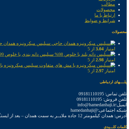
مطالب
محصولات
ارتباط با ما
شرایط و ضوابط
محصولات
سیلیس میکرونیزه همدان ح
امتیاز
3.04
از 5
سیلیس دانه بندی با خلوص 99%
امتیاز
2.98
از 5
سیلیس میکرونیزه با
امتیاز
2.97
از 5
پلــــهای ارتـباطی
تلفن تماس: 09181110195
تلفن فروش: 09181110195
ایمیل:info@hamedanhaji.ir
شبکه اجتماعی:@hamedanhaji
آدرس: همدان کیلمومتر 12 جاده ملایــر به سمت همدان – بعد از ایستگاه برق فرعی اول – شرکت تولیدی همدان حاجی
کلمات کلـــیدی