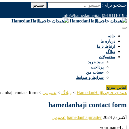
جستجو برای:
info@hamedanhaji.ir
09181110195
خانه
درباره ما
ارتباط با ما
وبلاگ
محصولات
سبد خرید
پرداخت
حساب من
شرایط و ضوابط
تماس سریع
همدان حاجی|HamedanHaji
>
وبلاگ
>
عمومی
>
danhaji contact form
hamedanhaji contact form
اکتبر 6, 2024
hamedanhajimaster
عمومی
از: [your-name]