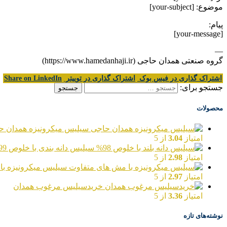
موضوع: [your-subject]
پیام:
[your-message]
—
گروه صنعتی همدان حاجی (https://www.hamedanhaji.ir)
اشتراک گذاری در فیس بوک
اشتراک گذاری در توییتر
Share on LinkedIn
جستجو برای:
محصولات
سیلیس میکرونیزه همدان ح
امتیاز
3.04
از 5
سیلیس دانه بندی با خلوص 99%
امتیاز
2.98
از 5
سیلیس میکرونیزه با
امتیاز
2.97
از 5
خریدسیلیس مرغوب همدان
امتیاز
3.36
از 5
نوشته‌های تازه