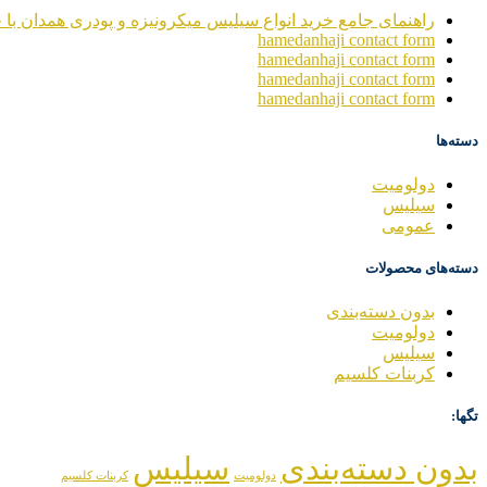
راهنمای جامع خرید انواع سیلیس میکرونیزه و پودری همدان با خ
hamedanhaji contact form
hamedanhaji contact form
hamedanhaji contact form
hamedanhaji contact form
دسته‌ها
دولومیت
سیلیس
عمومی
دسته‌های محصولات
بدون دسته‌بندی
دولومیت
سیلیس
کربنات کلسیم
تگها:
بدون دسته‌بندی
سیلیس
دولومیت
کربنات کلسیم