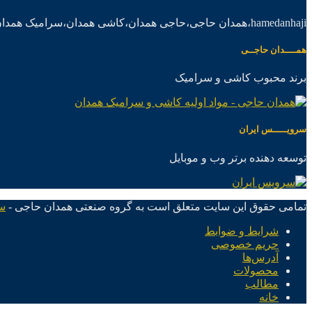
hamedanhaji،همدان حاجی،حاجی همدان،کاشی همدان،سرامیک همدان،موادکاشی سرامیک
همــــدان حاجــی
برند محبوب کاشی و سرامیک
سرویـــــس ایران
توسعه دهنده برتر وب و موبایل
تمامی حقوق این سایت متعلق است به گروه صنعتی همدان حاجی -
س
شرایط و ضوابط
حریم خصوصی
آدرس‌ها
محصولات
مطالب
خانه