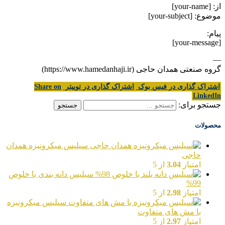
از: [your-name]
موضوع: [your-subject]
پیام:
[your-message]
—
گروه صنعتی همدان حاجی (https://www.hamedanhaji.ir)
اشتراک گذاری در فیس بوک
اشتراک گذاری در توییتر
Share on
LinkedIn
جستجو برای:
محصولات
سیلیس میکرونیزه همدان
حاجی
امتیاز
3.04
از 5
سیلیس دانه بندی با خلوص
99%
امتیاز
2.98
از 5
سیلیس میکرونیزه
با مش های متفاوت
امتیاز
2.97
از 5