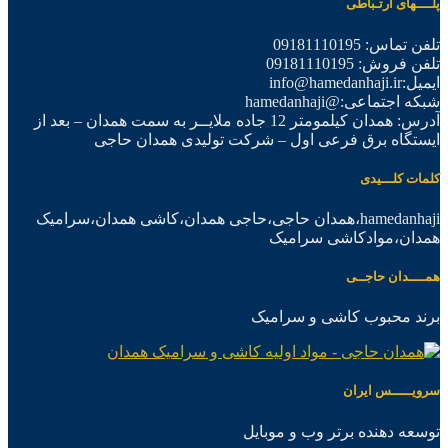
پلــــهای ارتـباطی
تلفن تماس: 09181110195
تلفن فروش: 09181110195
ایمیل:info@hamedanhaji.ir
شبکه اجتماعی:@hamedanhaji
آدرس: همدان کیلمومتر 12 جاده ملایــر به سمت همدان – بعد از
ایستگاه برق فرعی اول – شرکت تولیدی همدان حاجی
کلمات کلـــیدی
hamedanhaji،همدان حاجی،حاجی همدان،کاشی همدان،سرامیک
همدان،موادکاشی سرامیک
همــــدان حاجــی
برند محبوب کاشی و سرامیک
سرویـــــس ایران
توسعه دهنده برتر وب و موبایل