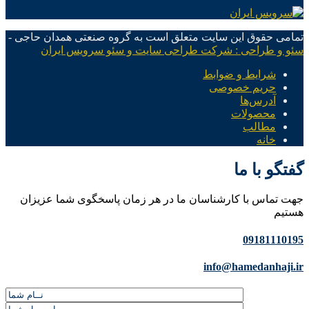
تمامی حقوق این سایت متعلق است به گروه صنعتی همدان حاجی -
سئو و طراحی : شرکت طراحی سایت و سئو سرویس ایران
شرایط و ضوابط
حریم خصوصی
آدرس‌ها
محصولات
مطالب
خانه
گفتگو با ما
جهت تماس با کارشناسان ما در هر زمان پاسخگوی شما عزیزان
هستیم
09181110195
info@hamedanhaji.ir