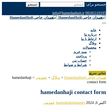
جستجو برای:
info@hamedanhaji.ir
09181110195
خانه
درباره ما
ارتباط با ما
وبلاگ
محصولات
سبد خرید
پرداخت
حساب من
شرایط و ضوابط
تماس سریع
همدان حاجی|HamedanHaji
>
وبلاگ
>
عمومی
>
hamedanhaji
contact form
hamedanhaji contact form
اکتبر 6, 2024
hamedanhajimaster
عمومی