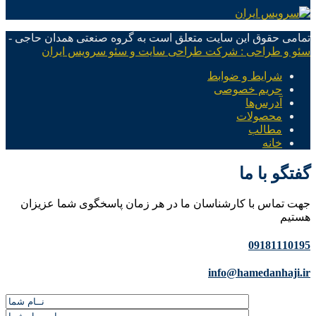
تمامی حقوق این سایت متعلق است به گروه صنعتی همدان حاجی -
سئو و طراحی : شرکت طراحی سایت و سئو سرویس ایران
شرایط و ضوابط
حریم خصوصی
آدرس‌ها
محصولات
مطالب
خانه
گفتگو با ما
جهت تماس با کارشناسان ما در هر زمان پاسخگوی شما عزیزان
هستیم
09181110195
info@hamedanhaji.ir