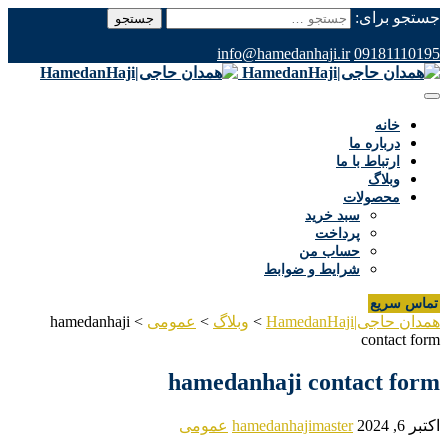
جستجو برای:
info@hamedanhaji.ir
09181110195
خانه
درباره ما
ارتباط با ما
وبلاگ
محصولات
سبد خرید
پرداخت
حساب من
شرایط و ضوابط
تماس سریع
همدان حاجی|HamedanHaji
>
وبلاگ
>
عمومی
>
hamedanhaji
contact form
hamedanhaji contact form
اکتبر 6, 2024
hamedanhajimaster
عمومی