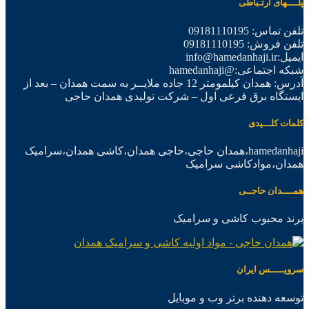
پلــــهای ارتـباطی
تلفن تماس: 09181110195
تلفن فروش: 09181110195
ایمیل:info@hamedanhaji.ir
شبکه اجتماعی:@hamedanhaji
آدرس: همدان کیلمومتر 12 جاده ملایــر به سمت همدان – بعد از
ایستگاه برق فرعی اول – شرکت تولیدی همدان حاجی
کلمات کلـــیدی
hamedanhaji،همدان حاجی،حاجی همدان،کاشی همدان،سرامیک
همدان،موادکاشی سرامیک
همــــدان حاجــی
برند محبوب کاشی و سرامیک
سرویـــــس ایران
توسعه دهنده برتر وب و موبایل