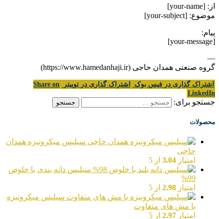
از: [your-name]
موضوع: [your-subject]
پیام:
[your-message]
—
گروه صنعتی همدان حاجی (https://www.hamedanhaji.ir)
اشتراک گذاری در فیس بوک
اشتراک گذاری در توییتر
Share on
LinkedIn
جستجو برای:
محصولات
سیلیس میکرونیزه همدان
حاجی
امتیاز
3.04
از 5
سیلیس دانه بندی با خلوص
99%
امتیاز
2.98
از 5
سیلیس میکرونیزه
با مش های متفاوت
امتیاز
2.97
از 5