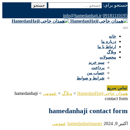
جستجو برای:
info@hamedanhaji.ir
09181110195
خانه
درباره ما
ارتباط با ما
وبلاگ
محصولات
سبد خرید
پرداخت
حساب من
شرایط و ضوابط
تماس سریع
همدان حاجی|HamedanHaji
>
وبلاگ
>
عمومی
>
hamedanhaji
contact form
hamedanhaji contact form
اکتبر 9, 2024
hamedanhajimaster
عمومی