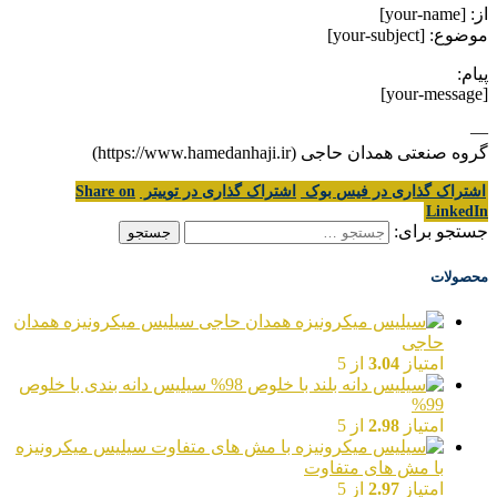
از: [your-name]
موضوع: [your-subject]
پیام:
[your-message]
—
گروه صنعتی همدان حاجی (https://www.hamedanhaji.ir)
اشتراک گذاری در فیس بوک
اشتراک گذاری در توییتر
Share on
LinkedIn
جستجو برای:
محصولات
سیلیس میکرونیزه همدان
حاجی
امتیاز
3.04
از 5
سیلیس دانه بندی با خلوص
99%
امتیاز
2.98
از 5
سیلیس میکرونیزه
با مش های متفاوت
امتیاز
2.97
از 5