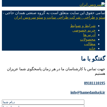
تمامی حقوق این سایت متعلق است به گروه صنعتی همدان حاجی -
سئو و طراحی : شرکت طراحی سایت و سئو سرویس ایران
شرایط و ضوابط
حریم خصوصی
آدرس‌ها
محصولات
مطالب
خانه
گفتگو با ما
جهت تماس با کارشناسان ما در هر زمان پاسخگوی شما عزیزان
هستیم
09181110195
info@hamedanhaji.ir