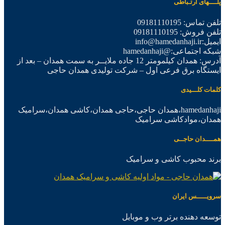
پلــــهای ارتـباطی
تلفن تماس: 09181110195
تلفن فروش: 09181110195
ایمیل:info@hamedanhaji.ir
شبکه اجتماعی:@hamedanhaji
آدرس: همدان کیلمومتر 12 جاده ملایــر به سمت همدان – بعد از
ایستگاه برق فرعی اول – شرکت تولیدی همدان حاجی
کلمات کلـــیدی
hamedanhaji،همدان حاجی،حاجی همدان،کاشی همدان،سرامیک
همدان،موادکاشی سرامیک
همــــدان حاجــی
برند محبوب کاشی و سرامیک
سرویـــــس ایران
توسعه دهنده برتر وب و موبایل