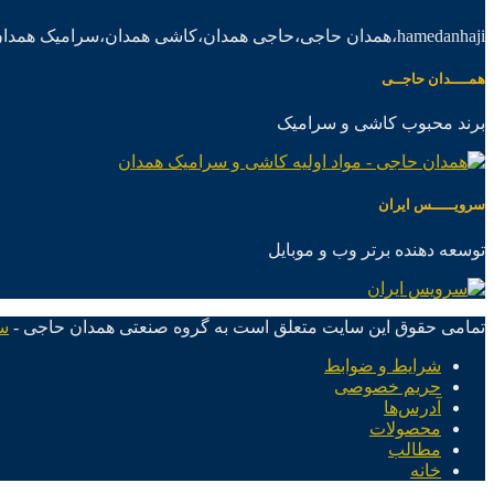
hamedanhaji،همدان حاجی،حاجی همدان،کاشی همدان،سرامیک همدان،موادکاشی سرامیک
همــــدان حاجــی
برند محبوب کاشی و سرامیک
سرویـــــس ایران
توسعه دهنده برتر وب و موبایل
تمامی حقوق این سایت متعلق است به گروه صنعتی همدان حاجی -
س
شرایط و ضوابط
حریم خصوصی
آدرس‌ها
محصولات
مطالب
خانه