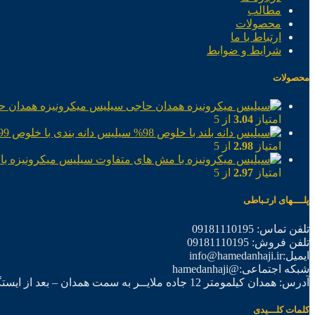
مطالب
محصولات
ارتباط با ما
شرایط و ضوابط
محصولات
سیلیس میکرونیزه همدان ح
امتیاز
3.04
از 5
سیلیس دانه بندی با خلوص 99%
امتیاز
2.98
از 5
سیلیس میکرونیزه با
امتیاز
2.97
از 5
پلــــهای ارتـباطی
تلفن تماس: 09181110195
تلفن فروش: 09181110195
ایمیل:info@hamedanhaji.ir
شبکه اجتماعی:@hamedanhaji
آدرس: همدان کیلمومتر 12 جاده ملایــر به سمت همدان – بعد از ایستگاه برق فرعی اول – شرکت تولیدی همدان حاجی
کلمات کلـــیدی