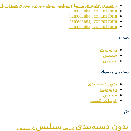
راهنمای جامع خرید انواع سیلیس میکرونیزه و پودری همدان با خ
hamedanhaji contact form
hamedanhaji contact form
hamedanhaji contact form
hamedanhaji contact form
دسته‌ها
دولومیت
سیلیس
عمومی
دسته‌های محصولات
بدون دسته‌بندی
دولومیت
سیلیس
کربنات کلسیم
تگها:
بدون دسته‌بندی
سیلیس
دولومیت
کربنات کلسیم