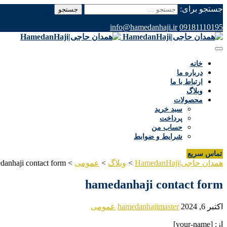
جستجو برای:
info@hamedanhaji.ir
09181110195
خانه
درباره ما
ارتباط با ما
وبلاگ
محصولات
سبد خرید
پرداخت
حساب من
شرایط و ضوابط
تماس سریع
همدان حاجی|HamedanHaji
>
وبلاگ
>
عمومی
>
danhaji contact form
hamedanhaji contact form
اکتبر 6, 2024
hamedanhajimaster
عمومی
از: [your-name]