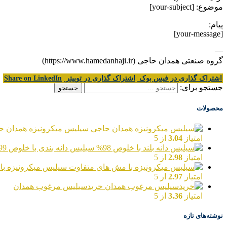
موضوع: [your-subject]
پیام:
[your-message]
—
گروه صنعتی همدان حاجی (https://www.hamedanhaji.ir)
اشتراک گذاری در فیس بوک
اشتراک گذاری در توییتر
Share on LinkedIn
جستجو برای:
محصولات
سیلیس میکرونیزه همدان ح
امتیاز
3.04
از 5
سیلیس دانه بندی با خلوص 99%
امتیاز
2.98
از 5
سیلیس میکرونیزه با
امتیاز
2.97
از 5
خریدسیلیس مرغوب همدان
امتیاز
3.36
از 5
نوشته‌های تازه