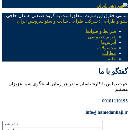
تمامی حقوق این سایت متعلق است به گروه صنعتی همدان حاجی -
سئو و طراحی : شرکت طراحی سایت و سئو سرویس ایران
شرایط و ضوابط
حریم خصوصی
آدرس‌ها
محصولات
مطالب
خانه
گفتگو با ما
جهت تماس با کارشناسان ما در هر زمان پاسخگوی شما عزیزان
هستیم
09181110195
info@hamedanhaji.ir