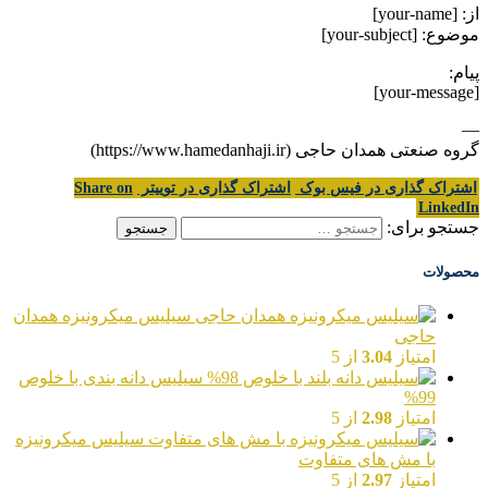
از: [your-name]
موضوع: [your-subject]
پیام:
[your-message]
—
گروه صنعتی همدان حاجی (https://www.hamedanhaji.ir)
اشتراک گذاری در فیس بوک
اشتراک گذاری در توییتر
Share on
LinkedIn
جستجو برای:
محصولات
سیلیس میکرونیزه همدان
حاجی
امتیاز
3.04
از 5
سیلیس دانه بندی با خلوص
99%
امتیاز
2.98
از 5
سیلیس میکرونیزه
با مش های متفاوت
امتیاز
2.97
از 5