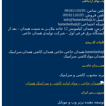
پلــــهای ارتـباطی
تلفن تماس: 09181110195
تلفن فروش: 09181110195
ایمیل:info@hamedanhaji.ir
شبکه اجتماعی:@hamedanhaji
آدرس: همدان کیلمومتر 12 جاده ملایــر به سمت همدان – بعد از
ایستگاه برق فرعی اول – شرکت تولیدی همدان حاجی
کلمات کلـــیدی
hamedanhaji،همدان حاجی،حاجی همدان،کاشی همدان،سرامیک
همدان،موادکاشی سرامیک
همــــدان حاجــی
برند محبوب کاشی و سرامیک
سرویـــــس ایران
توسعه دهنده برتر وب و موبایل