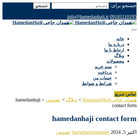
جستجو برای:
info@hamedanhaji.ir
09181110195
خانه
درباره ما
ارتباط با ما
وبلاگ
محصولات
سبد خرید
پرداخت
حساب من
شرایط و ضوابط
تماس سریع
همدان حاجی|HamedanHaji
>
وبلاگ
>
عمومی
>
hamedanhaji
contact form
hamedanhaji contact form
اکتبر 5, 2024
hamedanhajimaster
عمومی