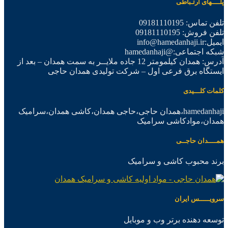
پلــــهای ارتـباطی
تلفن تماس: 09181110195
تلفن فروش: 09181110195
ایمیل:info@hamedanhaji.ir
شبکه اجتماعی:@hamedanhaji
آدرس: همدان کیلمومتر 12 جاده ملایــر به سمت همدان – بعد از
ایستگاه برق فرعی اول – شرکت تولیدی همدان حاجی
کلمات کلـــیدی
hamedanhaji،همدان حاجی،حاجی همدان،کاشی همدان،سرامیک
همدان،موادکاشی سرامیک
همــــدان حاجــی
برند محبوب کاشی و سرامیک
سرویـــــس ایران
توسعه دهنده برتر وب و موبایل