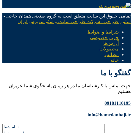
تمامی حقوق این سایت متعلق است به گروه صنعتی همدان حاجی -
سئو و طراحی : شرکت طراحی سایت و سئو سرویس ایران
شرایط و ضوابط
حریم خصوصی
آدرس‌ها
محصولات
مطالب
خانه
گفتگو با ما
جهت تماس با کارشناسان ما در هر زمان پاسخگوی شما عزیزان
هستیم
09181110195
info@hamedanhaji.ir