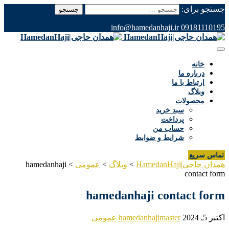
جستجو برای:
info@hamedanhaji.ir
09181110195
خانه
درباره ما
ارتباط با ما
وبلاگ
محصولات
سبد خرید
پرداخت
حساب من
شرایط و ضوابط
تماس سریع
همدان حاجی|HamedanHaji
>
وبلاگ
>
عمومی
>
hamedanhaji
contact form
hamedanhaji contact form
اکتبر 5, 2024
hamedanhajimaster
عمومی