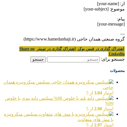
از: [your-name]
موضوع: [your-subject]
پیام:
[your-message]
—
گروه صنعتی همدان حاجی (https://www.hamedanhaji.ir)
اشتراک گذاری در فیس بوک
اشتراک گذاری در توییتر
Share on
LinkedIn
جستجو برای:
محصولات
سیلیس میکرونیزه همدان
حاجی
امتیاز
3.04
از 5
سیلیس دانه بندی با خلوص
99%
امتیاز
2.98
از 5
سیلیس میکرونیزه
با مش های متفاوت
امتیاز
2.97
از 5