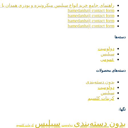
راهنمای جامع خرید انواع سیلیس میکرونیزه و پودری همدان با خ
hamedanhaji contact form
hamedanhaji contact form
hamedanhaji contact form
hamedanhaji contact form
دسته‌ها
دولومیت
سیلیس
عمومی
دسته‌های محصولات
بدون دسته‌بندی
دولومیت
سیلیس
کربنات کلسیم
تگها:
بدون دسته‌بندی
سیلیس
دولومیت
کربنات کلسیم