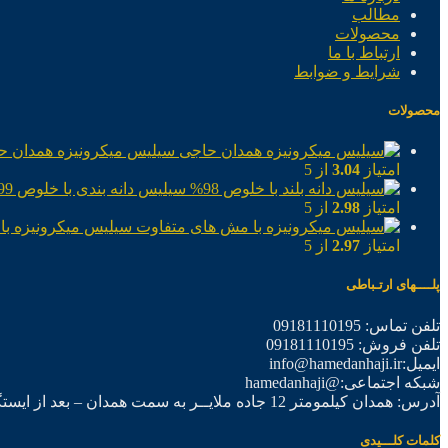
مطالب
محصولات
ارتباط با ما
شرایط و ضوابط
محصولات
سیلیس میکرونیزه همدان ح
امتیاز
3.04
از 5
سیلیس دانه بندی با خلوص 99%
امتیاز
2.98
از 5
سیلیس میکرونیزه با
امتیاز
2.97
از 5
پلــــهای ارتـباطی
تلفن تماس: 09181110195
تلفن فروش: 09181110195
ایمیل:info@hamedanhaji.ir
شبکه اجتماعی:@hamedanhaji
آدرس: همدان کیلمومتر 12 جاده ملایــر به سمت همدان – بعد از ایستگاه برق فرعی اول – شرکت تولیدی همدان حاجی
کلمات کلـــیدی