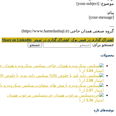
موضوع: [your-subject]
پیام:
[your-message]
—
گروه صنعتی همدان حاجی (https://www.hamedanhaji.ir)
اشتراک گذاری در فیس بوک
اشتراک گذاری در توییتر
Share on LinkedIn
جستجو برای:
محصولات
سیلیس میکرونیزه همدان ح
امتیاز
3.04
از 5
سیلیس دانه بندی با خلوص 99%
امتیاز
2.98
از 5
سیلیس میکرونیزه با
امتیاز
2.97
از 5
خریدسیلیس مرغوب همدان
امتیاز
3.36
از 5
نوشته‌های تازه