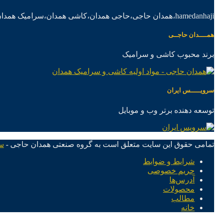
hamedanhaji،همدان حاجی،حاجی همدان،کاشی همدان،سرامیک همدان،موادکاشی سرامیک
همــــدان حاجــی
برند محبوب کاشی و سرامیک
سرویـــــس ایران
توسعه دهنده برتر وب و موبایل
تمامی حقوق این سایت متعلق است به گروه صنعتی همدان حاجی -
س
شرایط و ضوابط
حریم خصوصی
آدرس‌ها
محصولات
مطالب
خانه