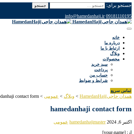
جستجو برای:
info@hamedanhaji.ir
09181110195
خانه
درباره ما
ارتباط با ما
وبلاگ
محصولات
سبد خرید
پرداخت
حساب من
شرایط و ضوابط
تماس سریع
همدان حاجی|HamedanHaji
>
وبلاگ
>
عمومی
>
danhaji contact form
hamedanhaji contact form
اکتبر 6, 2024
hamedanhajimaster
عمومی
از: [your-name]