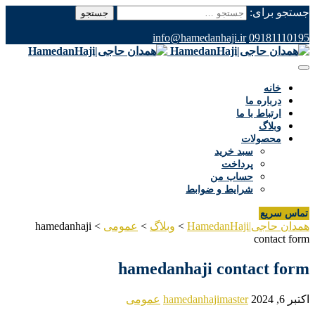
جستجو برای:
info@hamedanhaji.ir
09181110195
خانه
درباره ما
ارتباط با ما
وبلاگ
محصولات
سبد خرید
پرداخت
حساب من
شرایط و ضوابط
تماس سریع
همدان حاجی|HamedanHaji
>
وبلاگ
>
عمومی
>
hamedanhaji
contact form
hamedanhaji contact form
اکتبر 6, 2024
hamedanhajimaster
عمومی