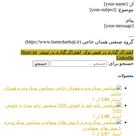
از: [your-name]
موضوع: [your-subject]
پیام:
[your-message]
—
گروه صنعتی همدان حاجی (https://www.hamedanhaji.ir)
اشتراک گذاری در فیس بوک
اشتراک گذاری در توییتر
Share on
LinkedIn
جستجو برای:
محصولات
سیلیس میکرونیزه همدان
حاجی
امتیاز
3.04
از 5
سیلیس دانه بندی با خلوص
99%
امتیاز
2.98
از 5
سیلیس میکرونیزه
با مش های متفاوت
امتیاز
2.97
از 5