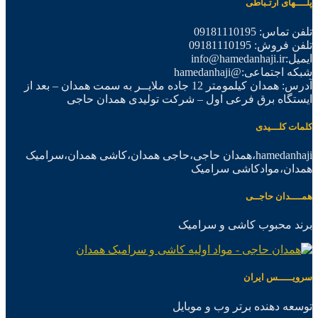
پلــــهای ارتـباطی
تلفن تماس: 09181110195
تلفن فروش: 09181110195
ایمیل:info@hamedanhaji.ir
شبکه اجتماعی:@hamedanhaji
آدرس: همدان کیلمومتر 12 جاده ملایــر به سمت همدان – بعد از
ایستگاه برق فرعی اول – شرکت تولیدی همدان حاجی
کلمات کلـــیدی
hamedanhaji،همدان حاجی،حاجی همدان،کاشی همدان،سرامیک
همدان،موادکاشی سرامیک
همــــدان حاجــی
برند محبوب کاشی و سرامیک
سرویـــــس ایران
توسعه دهنده برتر وب و موبایل