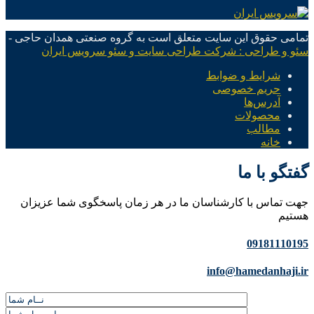
تمامی حقوق این سایت متعلق است به گروه صنعتی همدان حاجی -
سئو و طراحی : شرکت طراحی سایت و سئو سرویس ایران
شرایط و ضوابط
حریم خصوصی
آدرس‌ها
محصولات
مطالب
خانه
گفتگو با ما
جهت تماس با کارشناسان ما در هر زمان پاسخگوی شما عزیزان
هستیم
09181110195
info@hamedanhaji.ir