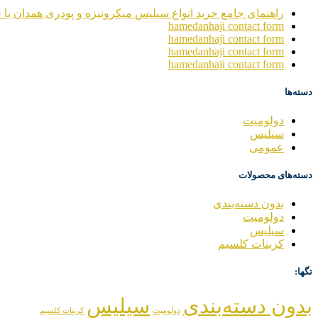
راهنمای جامع خرید انواع سیلیس میکرونیزه و پودری همدان با خ
hamedanhaji contact form
hamedanhaji contact form
hamedanhaji contact form
hamedanhaji contact form
دسته‌ها
دولومیت
سیلیس
عمومی
دسته‌های محصولات
بدون دسته‌بندی
دولومیت
سیلیس
کربنات کلسیم
تگها:
بدون دسته‌بندی
سیلیس
دولومیت
کربنات کلسیم