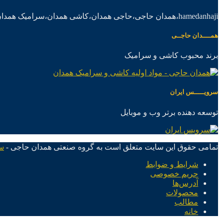
hamedanhaji،همدان حاجی،حاجی همدان،کاشی همدان،سرامیک همدان،موادکاشی سرامیک
همــــدان حاجــی
برند محبوب کاشی و سرامیک
سرویـــــس ایران
توسعه دهنده برتر وب و موبایل
تمامی حقوق این سایت متعلق است به گروه صنعتی همدان حاجی -
س
شرایط و ضوابط
حریم خصوصی
آدرس‌ها
محصولات
مطالب
خانه