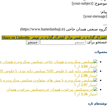
موضوع: [your-subject]
پیام:
[your-message]
—
گروه صنعتی همدان حاجی (https://www.hamedanhaji.ir)
اشتراک گذاری در فیس بوک
اشتراک گذاری در توییتر
Share on LinkedIn
جستجو برای:
محصولات
سیلیس میکرونیزه همدان ح
امتیاز
3.04
از 5
سیلیس دانه بندی با خلوص 99%
امتیاز
2.98
از 5
سیلیس میکرونیزه با
امتیاز
2.97
از 5
خریدسیلیس مرغوب همدان
امتیاز
3.36
از 5
نوشته‌های تازه