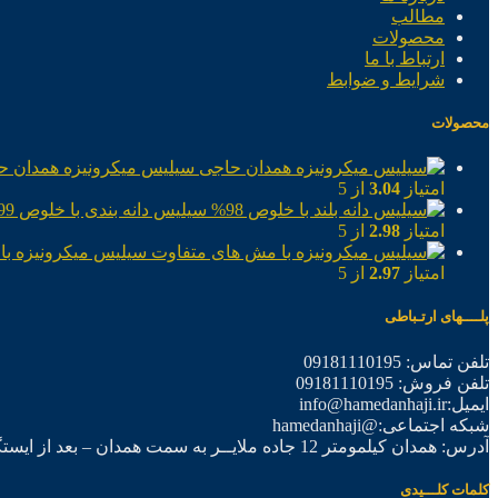
مطالب
محصولات
ارتباط با ما
شرایط و ضوابط
محصولات
سیلیس میکرونیزه همدان ح
امتیاز
3.04
از 5
سیلیس دانه بندی با خلوص 99%
امتیاز
2.98
از 5
سیلیس میکرونیزه با
امتیاز
2.97
از 5
پلــــهای ارتـباطی
تلفن تماس: 09181110195
تلفن فروش: 09181110195
ایمیل:info@hamedanhaji.ir
شبکه اجتماعی:@hamedanhaji
آدرس: همدان کیلمومتر 12 جاده ملایــر به سمت همدان – بعد از ایستگاه برق فرعی اول – شرکت تولیدی همدان حاجی
کلمات کلـــیدی