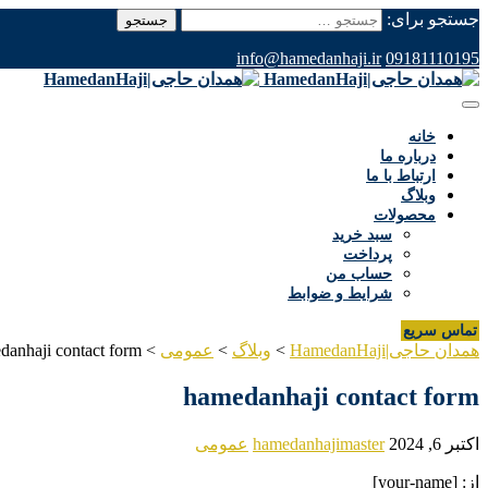
جستجو برای:
info@hamedanhaji.ir
09181110195
خانه
درباره ما
ارتباط با ما
وبلاگ
محصولات
سبد خرید
پرداخت
حساب من
شرایط و ضوابط
تماس سریع
همدان حاجی|HamedanHaji
>
وبلاگ
>
عمومی
>
danhaji contact form
hamedanhaji contact form
اکتبر 6, 2024
hamedanhajimaster
عمومی
از: [your-name]