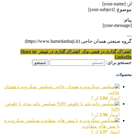
از: [your-name]
موضوع: [your-subject]
پیام:
[your-message]
—
گروه صنعتی همدان حاجی (https://www.hamedanhaji.ir)
اشتراک گذاری در فیس بوک
اشتراک گذاری در توییتر
Share on
LinkedIn
جستجو برای:
محصولات
سیلیس میکرونیزه همدان
حاجی
امتیاز
3.04
از 5
سیلیس دانه بندی با خلوص
99%
امتیاز
2.98
از 5
سیلیس میکرونیزه
با مش های متفاوت
امتیاز
2.97
از 5