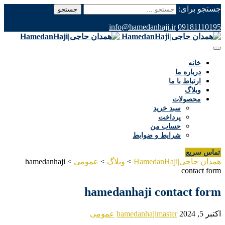
جستجو برای:
info@hamedanhaji.ir
09181110195
خانه
درباره ما
ارتباط با ما
وبلاگ
محصولات
سبد خرید
پرداخت
حساب من
شرایط و ضوابط
تماس سریع
همدان حاجی|HamedanHaji
>
وبلاگ
>
عمومی
>
hamedanhaji
contact form
hamedanhaji contact form
اکتبر 5, 2024
hamedanhajimaster
عمومی