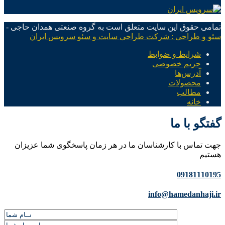
تمامی حقوق این سایت متعلق است به گروه صنعتی همدان حاجی -
سئو و طراحی : شرکت طراحی سایت و سئو سرویس ایران
شرایط و ضوابط
حریم خصوصی
آدرس‌ها
محصولات
مطالب
خانه
گفتگو با ما
جهت تماس با کارشناسان ما در هر زمان پاسخگوی شما عزیزان
هستیم
09181110195
info@hamedanhaji.ir