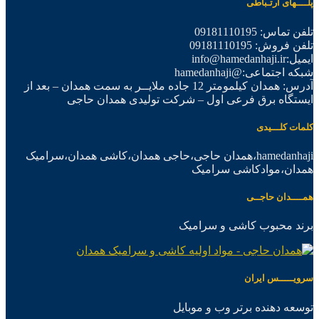
پلــــهای ارتـباطی
تلفن تماس: 09181110195
تلفن فروش: 09181110195
ایمیل:info@hamedanhaji.ir
شبکه اجتماعی:@hamedanhaji
آدرس: همدان کیلمومتر 12 جاده ملایــر به سمت همدان – بعد از
ایستگاه برق فرعی اول – شرکت تولیدی همدان حاجی
کلمات کلـــیدی
hamedanhaji،همدان حاجی،حاجی همدان،کاشی همدان،سرامیک
همدان،موادکاشی سرامیک
همــــدان حاجــی
برند محبوب کاشی و سرامیک
سرویـــــس ایران
توسعه دهنده برتر وب و موبایل