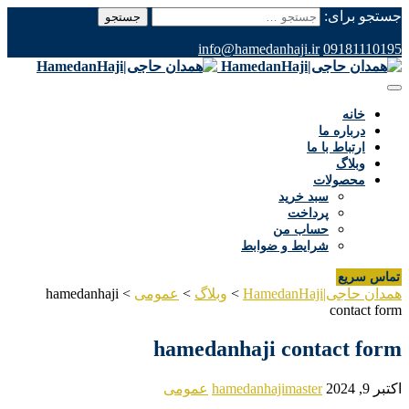
جستجو برای:
info@hamedanhaji.ir
09181110195
خانه
درباره ما
ارتباط با ما
وبلاگ
محصولات
سبد خرید
پرداخت
حساب من
شرایط و ضوابط
تماس سریع
همدان حاجی|HamedanHaji
>
وبلاگ
>
عمومی
>
hamedanhaji
contact form
hamedanhaji contact form
اکتبر 9, 2024
hamedanhajimaster
عمومی