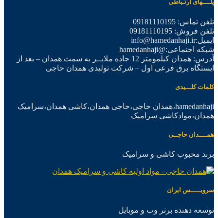
پلــــهای ارتـباطی
تلفن تماس: 09181110195
تلفن فروش: 09181110195
ایمیل:info@hamedanhaji.ir
شبکه اجتماعی:@hamedanhaji
آدرس: همدان کیلمومتر 12 جاده ملایــر به سمت همدان – بعد از
ایستگاه برق فرعی اول – شرکت تولیدی همدان حاجی
کلمات کلـــیدی
hamedanhaji،همدان حاجی،حاجی همدان،کاشی همدان،سرامیک
همدان،موادکاشی سرامیک
همــــدان حاجــی
برند محبوب کاشی و سرامیک
سرویـــــس ایران
توسعه دهنده برتر وب و موبایل