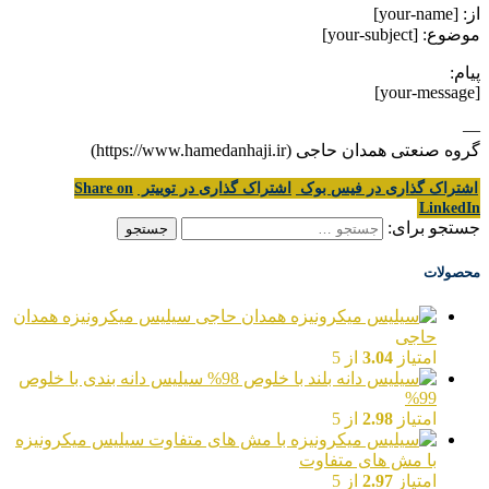
از: [your-name]
موضوع: [your-subject]
پیام:
[your-message]
—
گروه صنعتی همدان حاجی (https://www.hamedanhaji.ir)
اشتراک گذاری در فیس بوک
اشتراک گذاری در توییتر
Share on
LinkedIn
جستجو برای:
محصولات
سیلیس میکرونیزه همدان
حاجی
امتیاز
3.04
از 5
سیلیس دانه بندی با خلوص
99%
امتیاز
2.98
از 5
سیلیس میکرونیزه
با مش های متفاوت
امتیاز
2.97
از 5