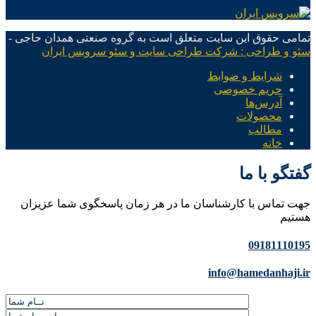
تمامی حقوق این سایت متعلق است به گروه صنعتی همدان حاجی -
سئو و طراحی : شرکت طراحی سایت و سئو سرویس ایران
شرایط و ضوابط
حریم خصوصی
آدرس‌ها
محصولات
مطالب
خانه
گفتگو با ما
جهت تماس با کارشناسان ما در هر زمان پاسخگوی شما عزیزان
هستیم
09181110195
info@hamedanhaji.ir