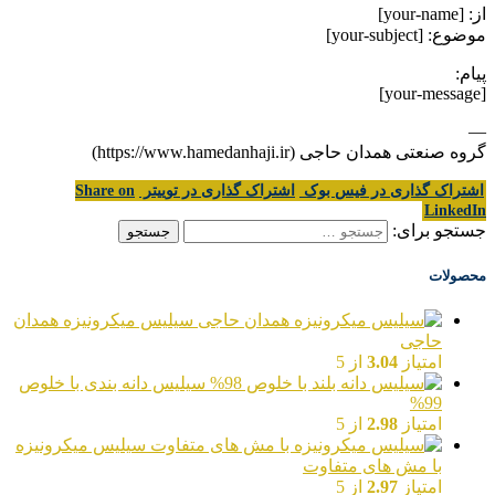
از: [your-name]
موضوع: [your-subject]
پیام:
[your-message]
—
گروه صنعتی همدان حاجی (https://www.hamedanhaji.ir)
اشتراک گذاری در فیس بوک
اشتراک گذاری در توییتر
Share on
LinkedIn
جستجو برای:
محصولات
سیلیس میکرونیزه همدان
حاجی
امتیاز
3.04
از 5
سیلیس دانه بندی با خلوص
99%
امتیاز
2.98
از 5
سیلیس میکرونیزه
با مش های متفاوت
امتیاز
2.97
از 5