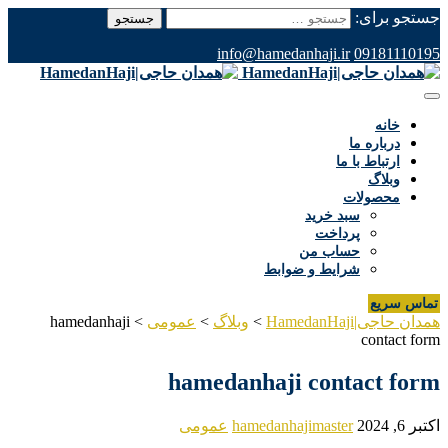
جستجو برای:
info@hamedanhaji.ir
09181110195
خانه
درباره ما
ارتباط با ما
وبلاگ
محصولات
سبد خرید
پرداخت
حساب من
شرایط و ضوابط
تماس سریع
همدان حاجی|HamedanHaji
>
وبلاگ
>
عمومی
>
hamedanhaji
contact form
hamedanhaji contact form
اکتبر 6, 2024
hamedanhajimaster
عمومی