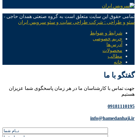
تمامی حقوق این سایت متعلق است به گروه صنعتی همدان حاجی -
سئو و طراحی : شرکت طراحی سایت و سئو سرویس ایران
شرایط و ضوابط
حریم خصوصی
آدرس‌ها
محصولات
مطالب
خانه
گفتگو با ما
جهت تماس با کارشناسان ما در هر زمان پاسخگوی شما عزیزان
هستیم
09181110195
info@hamedanhaji.ir