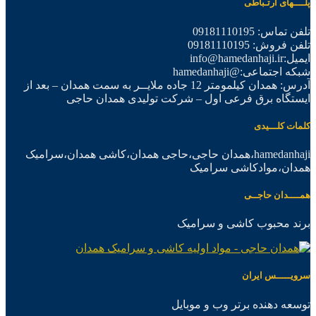
پلــــهای ارتـباطی
تلفن تماس: 09181110195
تلفن فروش: 09181110195
ایمیل:info@hamedanhaji.ir
شبکه اجتماعی:@hamedanhaji
آدرس: همدان کیلمومتر 12 جاده ملایــر به سمت همدان – بعد از
ایستگاه برق فرعی اول – شرکت تولیدی همدان حاجی
کلمات کلـــیدی
hamedanhaji،همدان حاجی،حاجی همدان،کاشی همدان،سرامیک
همدان،موادکاشی سرامیک
همــــدان حاجــی
برند محبوب کاشی و سرامیک
سرویـــــس ایران
توسعه دهنده برتر وب و موبایل