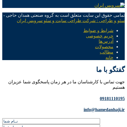
تمامی حقوق این سایت متعلق است به گروه صنعتی همدان حاجی -
سئو و طراحی : شرکت طراحی سایت و سئو سرویس ایران
شرایط و ضوابط
حریم خصوصی
آدرس‌ها
محصولات
مطالب
خانه
گفتگو با ما
جهت تماس با کارشناسان ما در هر زمان پاسخگوی شما عزیزان
هستیم
09181110195
info@hamedanhaji.ir