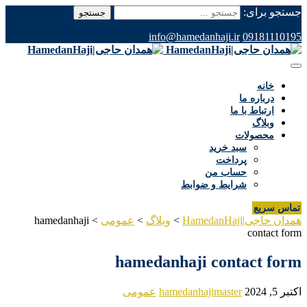
جستجو برای:
info@hamedanhaji.ir
09181110195
خانه
درباره ما
ارتباط با ما
وبلاگ
محصولات
سبد خرید
پرداخت
حساب من
شرایط و ضوابط
تماس سریع
همدان حاجی|HamedanHaji
>
وبلاگ
>
عمومی
>
hamedanhaji
contact form
hamedanhaji contact form
اکتبر 5, 2024
hamedanhajimaster
عمومی