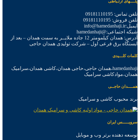
پلــــهای ارتـباطی
تلفن تماس: 09181110195
تلفن فروش: 09181110195
ایمیل:info@hamedanhaji.ir
شبکه اجتماعی:@hamedanhaji
آدرس: همدان کیلمومتر 12 جاده ملایــر به سمت همدان – بعد از
ایستگاه برق فرعی اول – شرکت تولیدی همدان حاجی
کلمات کلـــیدی
hamedanhaji،همدان حاجی،حاجی همدان،کاشی همدان،سرامیک
همدان،موادکاشی سرامیک
همــــدان حاجــی
برند محبوب کاشی و سرامیک
سرویـــــس ایران
توسعه دهنده برتر وب و موبایل