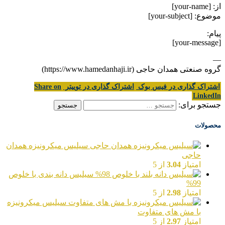
از: [your-name]
موضوع: [your-subject]
پیام:
[your-message]
—
گروه صنعتی همدان حاجی (https://www.hamedanhaji.ir)
اشتراک گذاری در فیس بوک
اشتراک گذاری در توییتر
Share on
LinkedIn
جستجو برای:
محصولات
سیلیس میکرونیزه همدان
حاجی
امتیاز
3.04
از 5
سیلیس دانه بندی با خلوص
99%
امتیاز
2.98
از 5
سیلیس میکرونیزه
با مش های متفاوت
امتیاز
2.97
از 5