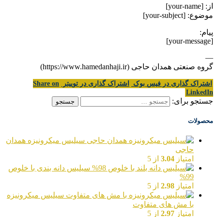
از: [your-name]
موضوع: [your-subject]
پیام:
[your-message]
—
گروه صنعتی همدان حاجی (https://www.hamedanhaji.ir)
اشتراک گذاری در فیس بوک
اشتراک گذاری در توییتر
Share on
LinkedIn
جستجو برای:
محصولات
سیلیس میکرونیزه همدان
حاجی
امتیاز
3.04
از 5
سیلیس دانه بندی با خلوص
99%
امتیاز
2.98
از 5
سیلیس میکرونیزه
با مش های متفاوت
امتیاز
2.97
از 5