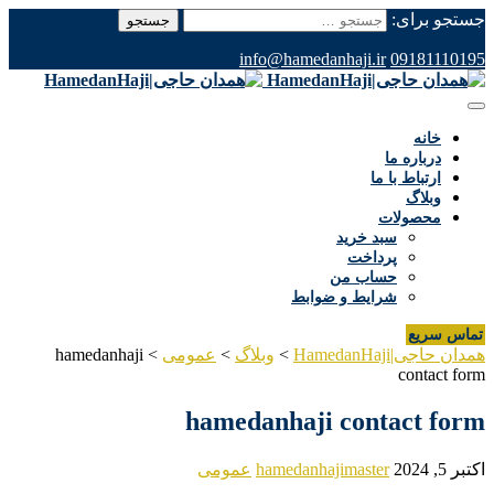
جستجو برای:
info@hamedanhaji.ir
09181110195
خانه
درباره ما
ارتباط با ما
وبلاگ
محصولات
سبد خرید
پرداخت
حساب من
شرایط و ضوابط
تماس سریع
همدان حاجی|HamedanHaji
>
وبلاگ
>
عمومی
>
hamedanhaji
contact form
hamedanhaji contact form
اکتبر 5, 2024
hamedanhajimaster
عمومی