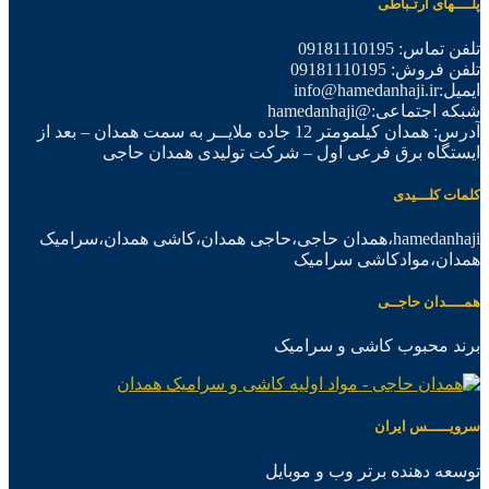
پلــــهای ارتـباطی
تلفن تماس: 09181110195
تلفن فروش: 09181110195
ایمیل:info@hamedanhaji.ir
شبکه اجتماعی:@hamedanhaji
آدرس: همدان کیلمومتر 12 جاده ملایــر به سمت همدان – بعد از
ایستگاه برق فرعی اول – شرکت تولیدی همدان حاجی
کلمات کلـــیدی
hamedanhaji،همدان حاجی،حاجی همدان،کاشی همدان،سرامیک
همدان،موادکاشی سرامیک
همــــدان حاجــی
برند محبوب کاشی و سرامیک
سرویـــــس ایران
توسعه دهنده برتر وب و موبایل