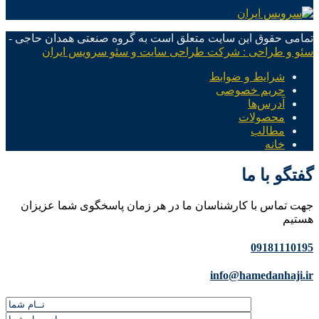
تمامی حقوق این سایت متعلق است به گروه صنعتی همدان حاجی -
سئو و طراحی : شرکت طراحی سایت و سئو سرویس ایران
شرایط و ضوابط
حریم خصوصی
آدرس‌ها
محصولات
مطالب
خانه
گفتگو با ما
جهت تماس با کارشناسان ما در هر زمان پاسخگوی شما عزیزان
هستیم
09181110195
info@hamedanhaji.ir