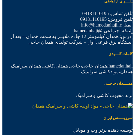
پلــــهای ارتـباطی
تلفن تماس: 09181110195
تلفن فروش: 09181110195
ایمیل:info@hamedanhaji.ir
شبکه اجتماعی:@hamedanhaji
آدرس: همدان کیلمومتر 12 جاده ملایــر به سمت همدان – بعد از
ایستگاه برق فرعی اول – شرکت تولیدی همدان حاجی
کلمات کلـــیدی
hamedanhaji،همدان حاجی،حاجی همدان،کاشی همدان،سرامیک
همدان،موادکاشی سرامیک
همــــدان حاجــی
برند محبوب کاشی و سرامیک
سرویـــــس ایران
توسعه دهنده برتر وب و موبایل