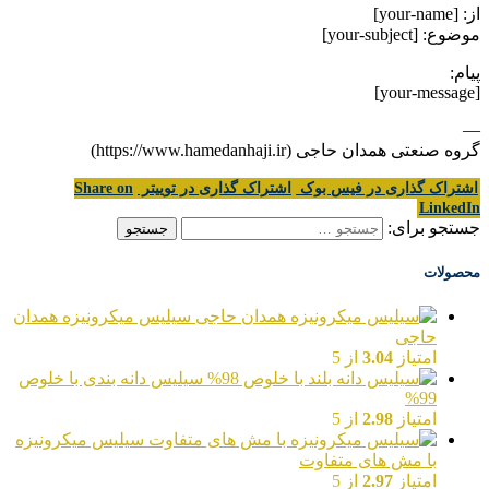
از: [your-name]
موضوع: [your-subject]
پیام:
[your-message]
—
گروه صنعتی همدان حاجی (https://www.hamedanhaji.ir)
اشتراک گذاری در فیس بوک
اشتراک گذاری در توییتر
Share on
LinkedIn
جستجو برای:
محصولات
سیلیس میکرونیزه همدان
حاجی
امتیاز
3.04
از 5
سیلیس دانه بندی با خلوص
99%
امتیاز
2.98
از 5
سیلیس میکرونیزه
با مش های متفاوت
امتیاز
2.97
از 5