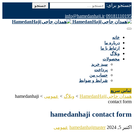
جستجو برای:
info@hamedanhaji.ir
09181110195
خانه
درباره ما
ارتباط با ما
وبلاگ
محصولات
سبد خرید
پرداخت
حساب من
شرایط و ضوابط
تماس سریع
همدان حاجی|HamedanHaji
>
وبلاگ
>
عمومی
>
hamedanhaji
contact form
hamedanhaji contact form
اکتبر 5, 2024
hamedanhajimaster
عمومی