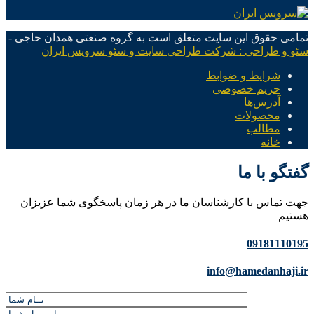
تمامی حقوق این سایت متعلق است به گروه صنعتی همدان حاجی -
سئو و طراحی : شرکت طراحی سایت و سئو سرویس ایران
شرایط و ضوابط
حریم خصوصی
آدرس‌ها
محصولات
مطالب
خانه
گفتگو با ما
جهت تماس با کارشناسان ما در هر زمان پاسخگوی شما عزیزان
هستیم
09181110195
info@hamedanhaji.ir