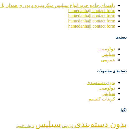
راهنمای جامع خرید انواع سیلیس میکرونیزه و پودری همدان با خ
hamedanhaji contact form
hamedanhaji contact form
hamedanhaji contact form
hamedanhaji contact form
دسته‌ها
دولومیت
سیلیس
عمومی
دسته‌های محصولات
بدون دسته‌بندی
دولومیت
سیلیس
کربنات کلسیم
تگها:
بدون دسته‌بندی
سیلیس
دولومیت
کربنات کلسیم