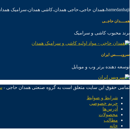
hamedanhaji،همدان حاجی،حاجی همدان،کاشی همدان،سرامیک همدان،موادکاشی سرامیک
همــــدان حاجــی
برند محبوب کاشی و سرامیک
سرویـــــس ایران
توسعه دهنده برتر وب و موبایل
تمامی حقوق این سایت متعلق است به گروه صنعتی همدان حاجی -
س
شرایط و ضوابط
حریم خصوصی
آدرس‌ها
محصولات
مطالب
خانه