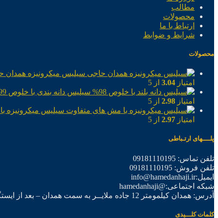
مطالب
محصولات
ارتباط با ما
شرایط و ضوابط
محصولات
سیلیس میکرونیزه همدان ح
امتیاز
3.04
از 5
سیلیس دانه بندی با خلوص 99%
امتیاز
2.98
از 5
سیلیس میکرونیزه با
امتیاز
2.97
از 5
پلــــهای ارتـباطی
تلفن تماس: 09181110195
تلفن فروش: 09181110195
ایمیل:info@hamedanhaji.ir
شبکه اجتماعی:@hamedanhaji
آدرس: همدان کیلمومتر 12 جاده ملایــر به سمت همدان – بعد از ایستگاه برق فرعی اول – شرکت تولیدی همدان حاجی
کلمات کلـــیدی