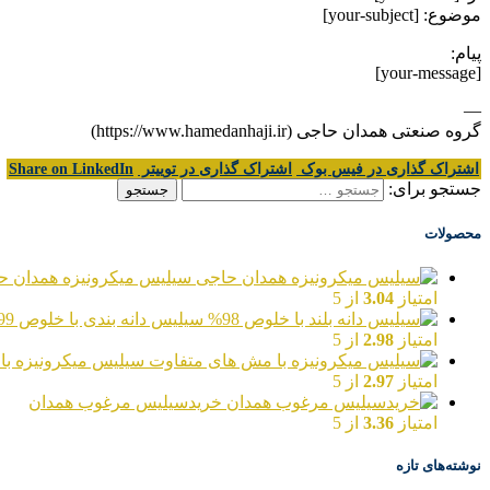
موضوع: [your-subject]
پیام:
[your-message]
—
گروه صنعتی همدان حاجی (https://www.hamedanhaji.ir)
اشتراک گذاری در فیس بوک
اشتراک گذاری در توییتر
Share on LinkedIn
جستجو برای:
محصولات
سیلیس میکرونیزه همدان ح
امتیاز
3.04
از 5
سیلیس دانه بندی با خلوص 99%
امتیاز
2.98
از 5
سیلیس میکرونیزه با
امتیاز
2.97
از 5
خریدسیلیس مرغوب همدان
امتیاز
3.36
از 5
نوشته‌های تازه