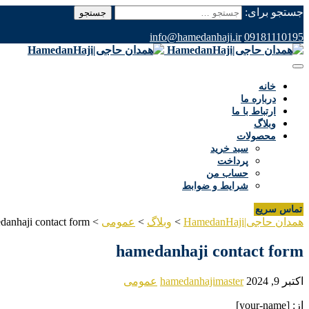
جستجو برای:
info@hamedanhaji.ir
09181110195
خانه
درباره ما
ارتباط با ما
وبلاگ
محصولات
سبد خرید
پرداخت
حساب من
شرایط و ضوابط
تماس سریع
همدان حاجی|HamedanHaji
>
وبلاگ
>
عمومی
>
danhaji contact form
hamedanhaji contact form
اکتبر 9, 2024
hamedanhajimaster
عمومی
از: [your-name]