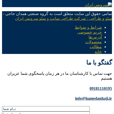
تمامی حقوق این سایت متعلق است به گروه صنعتی همدان حاجی -
سئو و طراحی : شرکت طراحی سایت و سئو سرویس ایران
شرایط و ضوابط
حریم خصوصی
آدرس‌ها
محصولات
مطالب
خانه
گفتگو با ما
جهت تماس با کارشناسان ما در هر زمان پاسخگوی شما عزیزان
هستیم
09181110195
info@hamedanhaji.ir