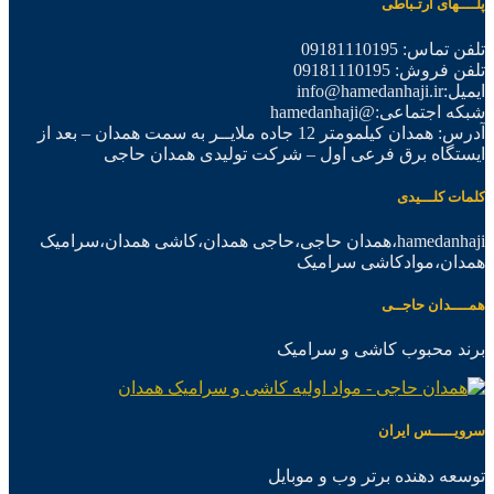
پلــــهای ارتـباطی
تلفن تماس: 09181110195
تلفن فروش: 09181110195
ایمیل:info@hamedanhaji.ir
شبکه اجتماعی:@hamedanhaji
آدرس: همدان کیلمومتر 12 جاده ملایــر به سمت همدان – بعد از
ایستگاه برق فرعی اول – شرکت تولیدی همدان حاجی
کلمات کلـــیدی
hamedanhaji،همدان حاجی،حاجی همدان،کاشی همدان،سرامیک
همدان،موادکاشی سرامیک
همــــدان حاجــی
برند محبوب کاشی و سرامیک
سرویـــــس ایران
توسعه دهنده برتر وب و موبایل