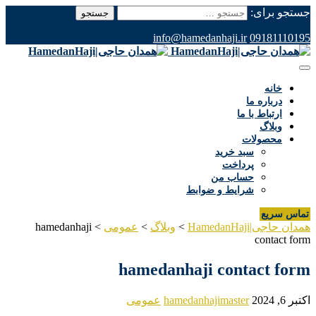
جستجو برای:
info@hamedanhaji.ir
09181110195
خانه
درباره ما
ارتباط با ما
وبلاگ
محصولات
سبد خرید
پرداخت
حساب من
شرایط و ضوابط
تماس سریع
همدان حاجی|HamedanHaji
>
وبلاگ
>
عمومی
>
hamedanhaji
contact form
hamedanhaji contact form
اکتبر 6, 2024
hamedanhajimaster
عمومی