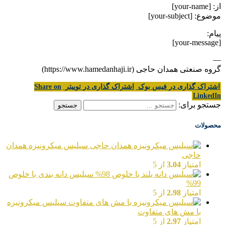
از: [your-name]
موضوع: [your-subject]
پیام:
[your-message]
—
گروه صنعتی همدان حاجی (https://www.hamedanhaji.ir)
اشتراک گذاری در فیس بوک
اشتراک گذاری در توییتر
Share on
LinkedIn
جستجو برای:
محصولات
سیلیس میکرونیزه همدان
حاجی
امتیاز
3.04
از 5
سیلیس دانه بندی با خلوص
99%
امتیاز
2.98
از 5
سیلیس میکرونیزه
با مش های متفاوت
امتیاز
2.97
از 5