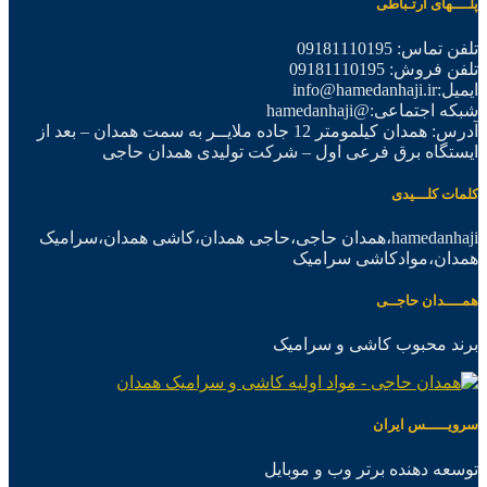
پلــــهای ارتـباطی
تلفن تماس: 09181110195
تلفن فروش: 09181110195
ایمیل:info@hamedanhaji.ir
شبکه اجتماعی:@hamedanhaji
آدرس: همدان کیلمومتر 12 جاده ملایــر به سمت همدان – بعد از
ایستگاه برق فرعی اول – شرکت تولیدی همدان حاجی
کلمات کلـــیدی
hamedanhaji،همدان حاجی،حاجی همدان،کاشی همدان،سرامیک
همدان،موادکاشی سرامیک
همــــدان حاجــی
برند محبوب کاشی و سرامیک
سرویـــــس ایران
توسعه دهنده برتر وب و موبایل