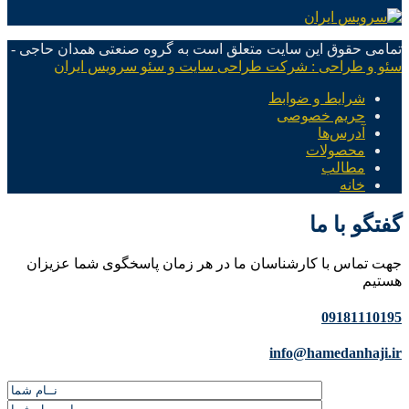
تمامی حقوق این سایت متعلق است به گروه صنعتی همدان حاجی -
سئو و طراحی : شرکت طراحی سایت و سئو سرویس ایران
شرایط و ضوابط
حریم خصوصی
آدرس‌ها
محصولات
مطالب
خانه
گفتگو با ما
جهت تماس با کارشناسان ما در هر زمان پاسخگوی شما عزیزان
هستیم
09181110195
info@hamedanhaji.ir