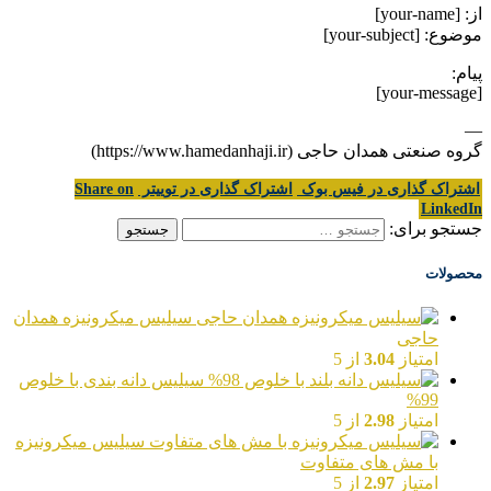
از: [your-name]
موضوع: [your-subject]
پیام:
[your-message]
—
گروه صنعتی همدان حاجی (https://www.hamedanhaji.ir)
اشتراک گذاری در فیس بوک
اشتراک گذاری در توییتر
Share on
LinkedIn
جستجو برای:
محصولات
سیلیس میکرونیزه همدان
حاجی
امتیاز
3.04
از 5
سیلیس دانه بندی با خلوص
99%
امتیاز
2.98
از 5
سیلیس میکرونیزه
با مش های متفاوت
امتیاز
2.97
از 5