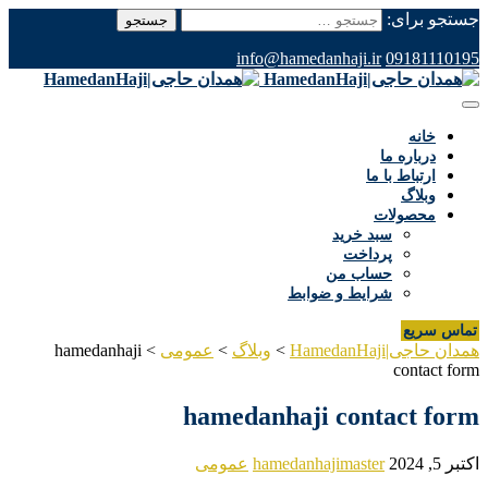
جستجو برای:
info@hamedanhaji.ir
09181110195
خانه
درباره ما
ارتباط با ما
وبلاگ
محصولات
سبد خرید
پرداخت
حساب من
شرایط و ضوابط
تماس سریع
همدان حاجی|HamedanHaji
>
وبلاگ
>
عمومی
>
hamedanhaji
contact form
hamedanhaji contact form
اکتبر 5, 2024
hamedanhajimaster
عمومی