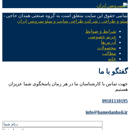
تمامی حقوق این سایت متعلق است به گروه صنعتی همدان حاجی -
سئو و طراحی : شرکت طراحی سایت و سئو سرویس ایران
شرایط و ضوابط
حریم خصوصی
آدرس‌ها
محصولات
مطالب
خانه
گفتگو با ما
جهت تماس با کارشناسان ما در هر زمان پاسخگوی شما عزیزان
هستیم
09181110195
info@hamedanhaji.ir