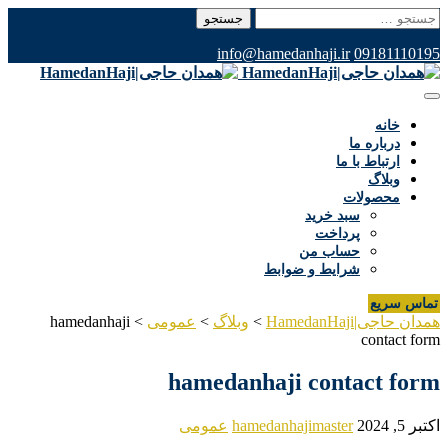
جستجو
برای:
info@hamedanhaji.ir
09181110195
خانه
درباره ما
ارتباط با ما
وبلاگ
محصولات
سبد خرید
پرداخت
حساب من
شرایط و ضوابط
تماس سریع
همدان حاجی|HamedanHaji
>
وبلاگ
>
عمومی
>
hamedanhaji
contact form
hamedanhaji contact form
اکتبر 5, 2024
hamedanhajimaster
عمومی