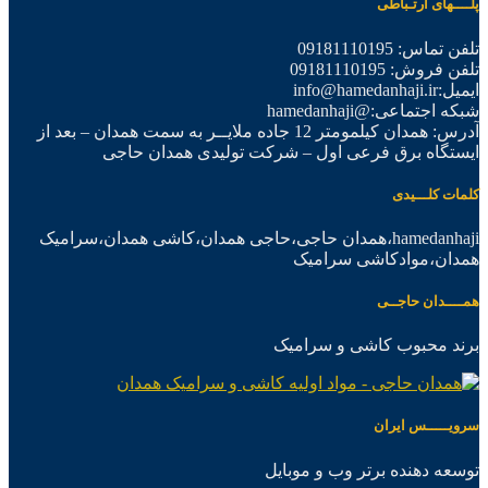
پلــــهای ارتـباطی
تلفن تماس: 09181110195
تلفن فروش: 09181110195
ایمیل:info@hamedanhaji.ir
شبکه اجتماعی:@hamedanhaji
آدرس: همدان کیلمومتر 12 جاده ملایــر به سمت همدان – بعد از
ایستگاه برق فرعی اول – شرکت تولیدی همدان حاجی
کلمات کلـــیدی
hamedanhaji،همدان حاجی،حاجی همدان،کاشی همدان،سرامیک
همدان،موادکاشی سرامیک
همــــدان حاجــی
برند محبوب کاشی و سرامیک
سرویـــــس ایران
توسعه دهنده برتر وب و موبایل