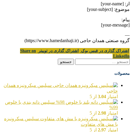
از: [your-name]
موضوع: [your-subject]
پیام:
[your-message]
—
گروه صنعتی همدان حاجی (https://www.hamedanhaji.ir)
اشتراک گذاری در فیس بوک
اشتراک گذاری در توییتر
Share on
LinkedIn
جستجو
برای:
محصولات
سیلیس میکرونیزه همدان
حاجی
امتیاز
3.04
از 5
سیلیس دانه بندی با خلوص
99%
امتیاز
2.98
از 5
سیلیس میکرونیزه
با مش های متفاوت
امتیاز
2.97
از 5