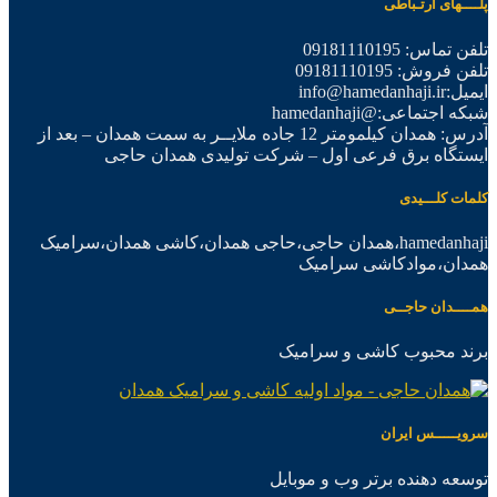
پلــــهای ارتـباطی
تلفن تماس: 09181110195
تلفن فروش: 09181110195
ایمیل:info@hamedanhaji.ir
شبکه اجتماعی:@hamedanhaji
آدرس: همدان کیلمومتر 12 جاده ملایــر به سمت همدان – بعد از
ایستگاه برق فرعی اول – شرکت تولیدی همدان حاجی
کلمات کلـــیدی
hamedanhaji،همدان حاجی،حاجی همدان،کاشی همدان،سرامیک
همدان،موادکاشی سرامیک
همــــدان حاجــی
برند محبوب کاشی و سرامیک
سرویـــــس ایران
توسعه دهنده برتر وب و موبایل