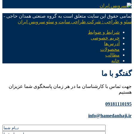
تمامی حقوق این سایت متعلق است به گروه صنعتی همدان حاجی -
سئو و طراحی : شرکت طراحی سایت و سئو سرویس ایران
شرایط و ضوابط
حریم خصوصی
آدرس‌ها
محصولات
مطالب
خانه
گفتگو با ما
جهت تماس با کارشناسان ما در هر زمان پاسخگوی شما عزیزان
هستیم
09181110195
info@hamedanhaji.ir