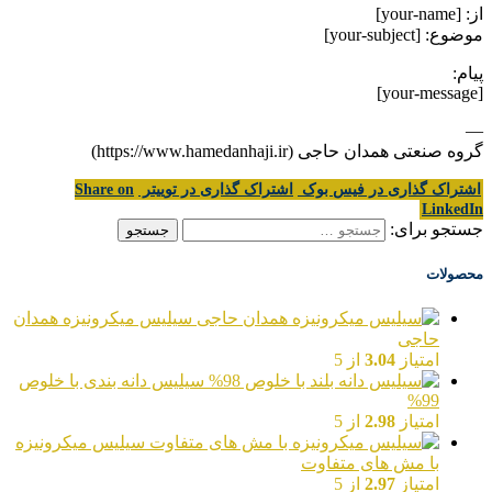
از: [your-name]
موضوع: [your-subject]
پیام:
[your-message]
—
گروه صنعتی همدان حاجی (https://www.hamedanhaji.ir)
اشتراک گذاری در فیس بوک
اشتراک گذاری در توییتر
Share on
LinkedIn
جستجو برای:
محصولات
سیلیس میکرونیزه همدان
حاجی
امتیاز
3.04
از 5
سیلیس دانه بندی با خلوص
99%
امتیاز
2.98
از 5
سیلیس میکرونیزه
با مش های متفاوت
امتیاز
2.97
از 5