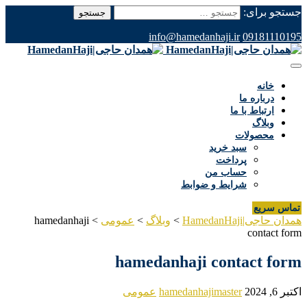
جستجو برای:
info@hamedanhaji.ir
09181110195
خانه
درباره ما
ارتباط با ما
وبلاگ
محصولات
سبد خرید
پرداخت
حساب من
شرایط و ضوابط
تماس سریع
همدان حاجی|HamedanHaji
>
وبلاگ
>
عمومی
>
hamedanhaji
contact form
hamedanhaji contact form
اکتبر 6, 2024
hamedanhajimaster
عمومی