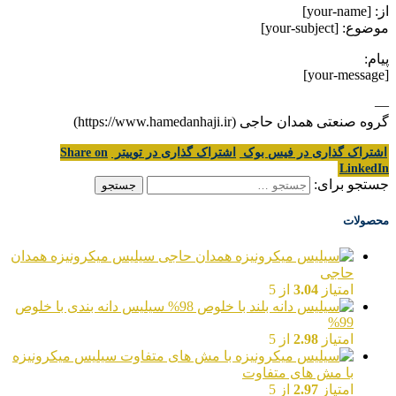
از: [your-name]
موضوع: [your-subject]
پیام:
[your-message]
—
گروه صنعتی همدان حاجی (https://www.hamedanhaji.ir)
اشتراک گذاری در فیس بوک
اشتراک گذاری در توییتر
Share on
LinkedIn
جستجو برای:
محصولات
سیلیس میکرونیزه همدان
حاجی
امتیاز
3.04
از 5
سیلیس دانه بندی با خلوص
99%
امتیاز
2.98
از 5
سیلیس میکرونیزه
با مش های متفاوت
امتیاز
2.97
از 5