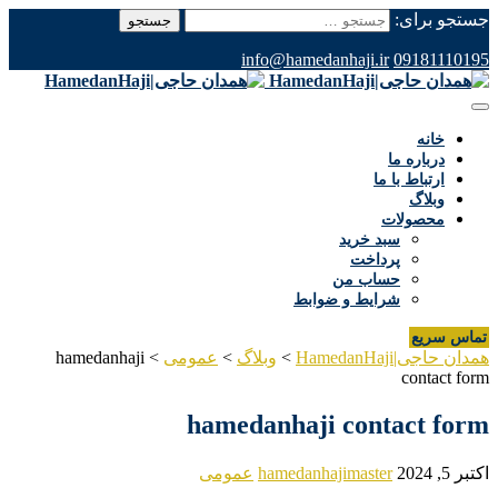
جستجو برای:
info@hamedanhaji.ir
09181110195
خانه
درباره ما
ارتباط با ما
وبلاگ
محصولات
سبد خرید
پرداخت
حساب من
شرایط و ضوابط
تماس سریع
همدان حاجی|HamedanHaji
>
وبلاگ
>
عمومی
>
hamedanhaji
contact form
hamedanhaji contact form
اکتبر 5, 2024
hamedanhajimaster
عمومی