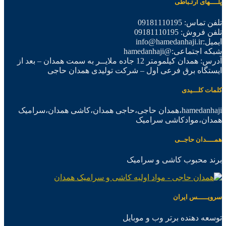
پلــــهای ارتـباطی
تلفن تماس: 09181110195
تلفن فروش: 09181110195
ایمیل:info@hamedanhaji.ir
شبکه اجتماعی:@hamedanhaji
آدرس: همدان کیلمومتر 12 جاده ملایــر به سمت همدان – بعد از
ایستگاه برق فرعی اول – شرکت تولیدی همدان حاجی
کلمات کلـــیدی
hamedanhaji،همدان حاجی،حاجی همدان،کاشی همدان،سرامیک
همدان،موادکاشی سرامیک
همــــدان حاجــی
برند محبوب کاشی و سرامیک
سرویـــــس ایران
توسعه دهنده برتر وب و موبایل