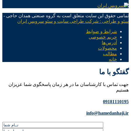
تمامی حقوق این سایت متعلق است به گروه صنعتی همدان حاجی -
سئو و طراحی : شرکت طراحی سایت و سئو سرویس ایران
شرایط و ضوابط
حریم خصوصی
آدرس‌ها
محصولات
مطالب
خانه
گفتگو با ما
جهت تماس با کارشناسان ما در هر زمان پاسخگوی شما عزیزان
هستیم
09181110195
info@hamedanhaji.ir