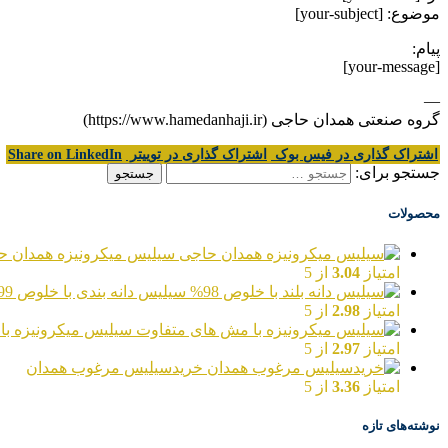
موضوع: [your-subject]
پیام:
[your-message]
—
گروه صنعتی همدان حاجی (https://www.hamedanhaji.ir)
اشتراک گذاری در فیس بوک
اشتراک گذاری در توییتر
Share on LinkedIn
جستجو برای:
محصولات
سیلیس میکرونیزه همدان ح
امتیاز
3.04
از 5
سیلیس دانه بندی با خلوص 99%
امتیاز
2.98
از 5
سیلیس میکرونیزه با
امتیاز
2.97
از 5
خریدسیلیس مرغوب همدان
امتیاز
3.36
از 5
نوشته‌های تازه