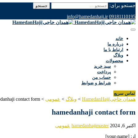
جستجو برای:
info@hamedanhaji.ir
09181110195
خانه
درباره ما
ارتباط با ما
وبلاگ
محصولات
سبد خرید
پرداخت
حساب من
شرایط و ضوابط
تماس سریع
همدان حاجی|HamedanHaji
>
وبلاگ
>
عمومی
>
danhaji contact form
hamedanhaji contact form
اکتبر 6, 2024
hamedanhajimaster
عمومی
از: [your-name]