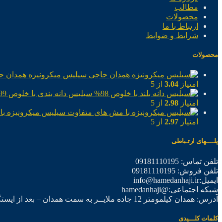
مطالب
محصولات
ارتباط با ما
شرایط و ضوابط
محصولات
سیلیس میکرونیزه همدان ح
امتیاز
3.04
از 5
سیلیس دانه بندی با خلوص 99%
امتیاز
2.98
از 5
سیلیس میکرونیزه با
امتیاز
2.97
از 5
پلــــهای ارتـباطی
تلفن تماس: 09181110195
تلفن فروش: 09181110195
ایمیل:info@hamedanhaji.ir
شبکه اجتماعی:@hamedanhaji
آدرس: همدان کیلمومتر 12 جاده ملایــر به سمت همدان – بعد از ایستگاه برق فرعی اول – شرکت تولیدی همدان حاجی
کلمات کلـــیدی