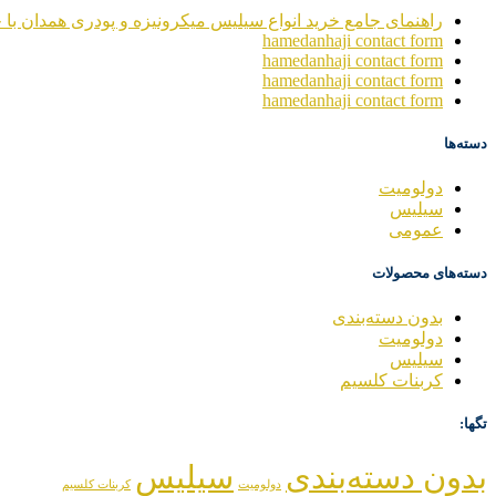
راهنمای جامع خرید انواع سیلیس میکرونیزه و پودری همدان با خ
hamedanhaji contact form
hamedanhaji contact form
hamedanhaji contact form
hamedanhaji contact form
دسته‌ها
دولومیت
سیلیس
عمومی
دسته‌های محصولات
بدون دسته‌بندی
دولومیت
سیلیس
کربنات کلسیم
تگها:
بدون دسته‌بندی
سیلیس
دولومیت
کربنات کلسیم