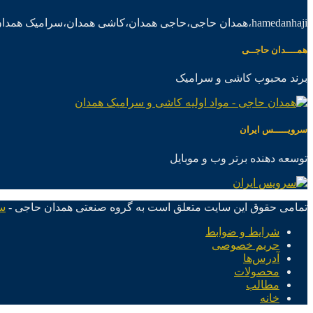
hamedanhaji،همدان حاجی،حاجی همدان،کاشی همدان،سرامیک همدان،موادکاشی سرامیک
همــــدان حاجــی
برند محبوب کاشی و سرامیک
سرویـــــس ایران
توسعه دهنده برتر وب و موبایل
تمامی حقوق این سایت متعلق است به گروه صنعتی همدان حاجی -
س
شرایط و ضوابط
حریم خصوصی
آدرس‌ها
محصولات
مطالب
خانه