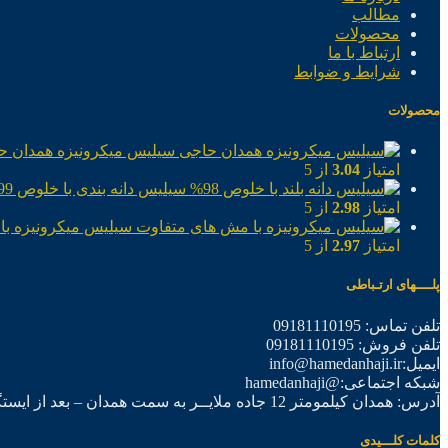
مطالب
محصولات
ارتباط با ما
شرایط و ضوابط
محصولات
سیلیس میکرونیزه همدان ح
امتیاز
3.04
از 5
سیلیس دانه بندی با خلوص 99%
امتیاز
2.98
از 5
سیلیس میکرونیزه با
امتیاز
2.97
از 5
پلــــهای ارتـباطی
تلفن تماس: 09181110195
تلفن فروش: 09181110195
ایمیل:info@hamedanhaji.ir
شبکه اجتماعی:@hamedanhaji
آدرس: همدان کیلمومتر 12 جاده ملایــر به سمت همدان – بعد از ایستگاه برق فرعی اول – شرکت تولیدی همدان حاجی
کلمات کلـــیدی