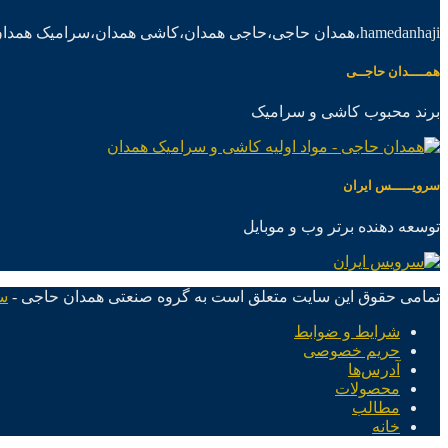
hamedanhaji،همدان حاجی،حاجی همدان،کاشی همدان،سرامیک همدان،موادکاشی سرامیک
همــــدان حاجــی
برند محبوب کاشی و سرامیک
سرویـــــس ایران
توسعه دهنده برتر وب و موبایل
تمامی حقوق این سایت متعلق است به گروه صنعتی همدان حاجی -
س
شرایط و ضوابط
حریم خصوصی
آدرس‌ها
محصولات
مطالب
خانه