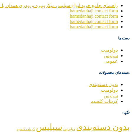
راهنمای جامع خرید انواع سیلیس میکرونیزه و پودری همدان با خ
hamedanhaji contact form
hamedanhaji contact form
hamedanhaji contact form
hamedanhaji contact form
دسته‌ها
دولومیت
سیلیس
عمومی
دسته‌های محصولات
بدون دسته‌بندی
دولومیت
سیلیس
کربنات کلسیم
تگها:
بدون دسته‌بندی
سیلیس
دولومیت
کربنات کلسیم