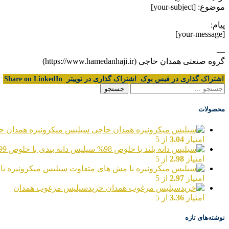
موضوع: [your-subject]
پیام:
[your-message]
—
گروه صنعتی همدان حاجی (https://www.hamedanhaji.ir)
اشتراک گذاری در فیس بوک
اشتراک گذاری در توییتر
Share on LinkedIn
جستجو
برای:
محصولات
سیلیس میکرونیزه همدان ح
امتیاز
3.04
از 5
سیلیس دانه بندی با خلوص 99%
امتیاز
2.98
از 5
سیلیس میکرونیزه با
امتیاز
2.97
از 5
خریدسیلیس مرغوب همدان
امتیاز
3.36
از 5
نوشته‌های تازه