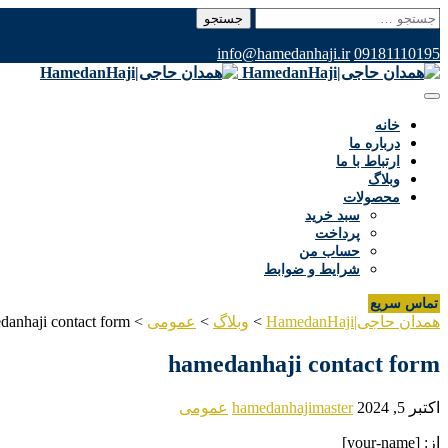
جستجو
برای:
info@hamedanhaji.ir
09181110195
خانه
درباره ما
ارتباط با ما
وبلاگ
محصولات
سبد خرید
پرداخت
حساب من
شرایط و ضوابط
تماس سریع
همدان حاجی|HamedanHaji
>
وبلاگ
>
عمومی
>
danhaji contact form
hamedanhaji contact form
اکتبر 5, 2024
hamedanhajimaster
عمومی
از: [your-name]