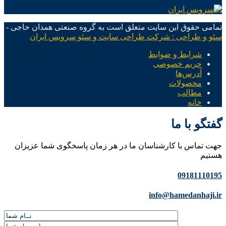
تمامی حقوق این سایت متعلق است به گروه صنعتی همدان حاجی -
سئو و طراحی : شرکت طراحی سایت و سئو سرویس ایران
شرایط و ضوابط
حریم خصوصی
آدرس‌ها
محصولات
مطالب
خانه
گفتگو با ما
جهت تماس با کارشناسان ما در هر زمان پاسخگوی شما عزیزان
هستیم
09181110195
info@hamedanhaji.ir