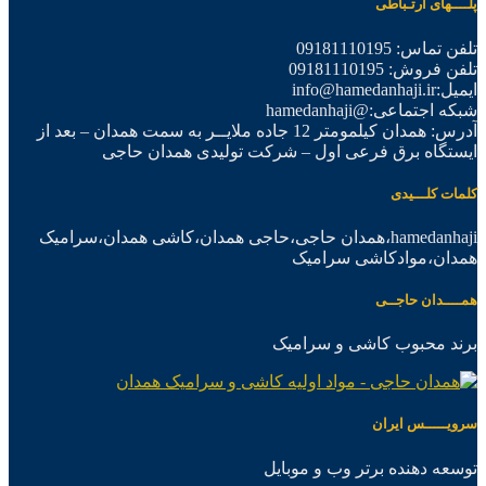
پلــــهای ارتـباطی
تلفن تماس: 09181110195
تلفن فروش: 09181110195
ایمیل:info@hamedanhaji.ir
شبکه اجتماعی:@hamedanhaji
آدرس: همدان کیلمومتر 12 جاده ملایــر به سمت همدان – بعد از
ایستگاه برق فرعی اول – شرکت تولیدی همدان حاجی
کلمات کلـــیدی
hamedanhaji،همدان حاجی،حاجی همدان،کاشی همدان،سرامیک
همدان،موادکاشی سرامیک
همــــدان حاجــی
برند محبوب کاشی و سرامیک
سرویـــــس ایران
توسعه دهنده برتر وب و موبایل