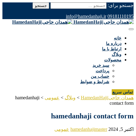
جستجو برای:
info@hamedanhaji.ir
09181110195
خانه
درباره ما
ارتباط با ما
وبلاگ
محصولات
سبد خرید
پرداخت
حساب من
شرایط و ضوابط
تماس سریع
همدان حاجی|HamedanHaji
>
وبلاگ
>
عمومی
>
hamedanhaji
contact form
hamedanhaji contact form
اکتبر 5, 2024
hamedanhajimaster
عمومی