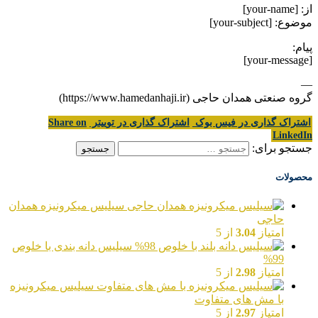
از: [your-name]
موضوع: [your-subject]
پیام:
[your-message]
—
گروه صنعتی همدان حاجی (https://www.hamedanhaji.ir)
اشتراک گذاری در فیس بوک
اشتراک گذاری در توییتر
Share on
LinkedIn
جستجو برای:
محصولات
سیلیس میکرونیزه همدان
حاجی
امتیاز
3.04
از 5
سیلیس دانه بندی با خلوص
99%
امتیاز
2.98
از 5
سیلیس میکرونیزه
با مش های متفاوت
امتیاز
2.97
از 5