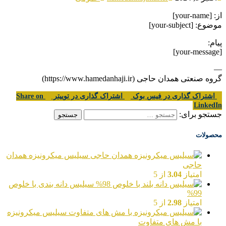
از: [your-name]
موضوع: [your-subject]
پیام:
[your-message]
—
گروه صنعتی همدان حاجی (https://www.hamedanhaji.ir)
اشتراک گذاری در فیس بوک
اشتراک گذاری در توییتر
Share on
LinkedIn
جستجو برای:
محصولات
سیلیس میکرونیزه همدان
حاجی
امتیاز
3.04
از 5
سیلیس دانه بندی با خلوص
99%
امتیاز
2.98
از 5
سیلیس میکرونیزه
با مش های متفاوت