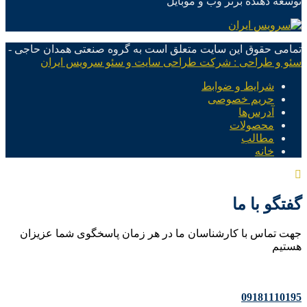
توسعه دهنده برتر وب و موبایل
تمامی حقوق این سایت متعلق است به گروه صنعتی همدان حاجی -
سئو و طراحی : شرکت طراحی سایت و سئو سرویس ایران
شرایط و ضوابط
حریم خصوصی
آدرس‌ها
محصولات
مطالب
خانه
گفتگو با ما
جهت تماس با کارشناسان ما در هر زمان پاسخگوی شما عزیزان
هستیم
09181110195