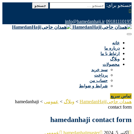
جستجو برای:
info@hamedanhaji.ir
09181110195
خانه
درباره ما
ارتباط با ما
وبلاگ
محصولات
سبد خرید
پرداخت
حساب من
شرایط و ضوابط
تماس سریع
همدان حاجی|HamedanHaji
>
وبلاگ
>
عمومی
>
hamedanhaji
contact form
hamedanhaji contact form
اکتبر 5, 2024
hamedanhajimaster
عمومی