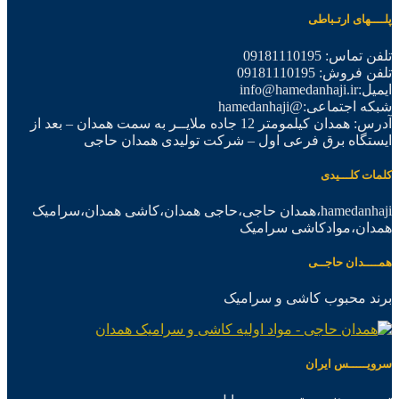
پلــــهای ارتـباطی
تلفن تماس: 09181110195
تلفن فروش: 09181110195
ایمیل:info@hamedanhaji.ir
شبکه اجتماعی:@hamedanhaji
آدرس: همدان کیلمومتر 12 جاده ملایــر به سمت همدان – بعد از
ایستگاه برق فرعی اول – شرکت تولیدی همدان حاجی
کلمات کلـــیدی
hamedanhaji،همدان حاجی،حاجی همدان،کاشی همدان،سرامیک
همدان،موادکاشی سرامیک
همــــدان حاجــی
برند محبوب کاشی و سرامیک
سرویـــــس ایران