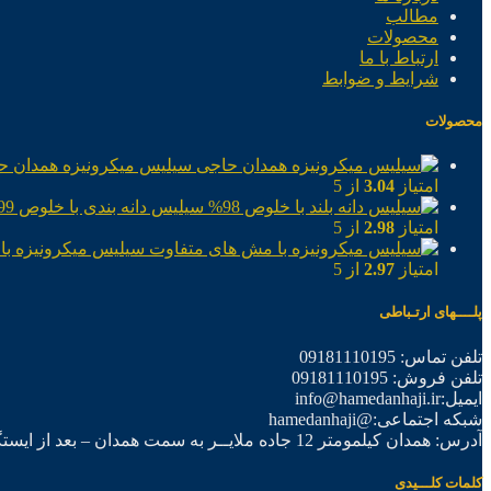
مطالب
محصولات
ارتباط با ما
شرایط و ضوابط
محصولات
سیلیس میکرونیزه همدان ح
امتیاز
3.04
از 5
سیلیس دانه بندی با خلوص 99%
امتیاز
2.98
از 5
سیلیس میکرونیزه با
امتیاز
2.97
از 5
پلــــهای ارتـباطی
تلفن تماس: 09181110195
تلفن فروش: 09181110195
ایمیل:info@hamedanhaji.ir
شبکه اجتماعی:@hamedanhaji
آدرس: همدان کیلمومتر 12 جاده ملایــر به سمت همدان – بعد از ایستگاه برق فرعی اول – شرکت تولیدی همدان حاجی
کلمات کلـــیدی