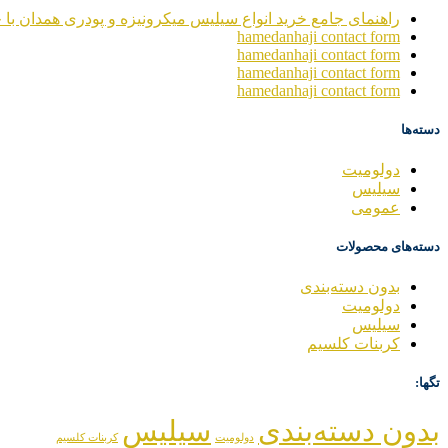
راهنمای جامع خرید انواع سیلیس میکرونیزه و پودری همدان با خ
hamedanhaji contact form
hamedanhaji contact form
hamedanhaji contact form
hamedanhaji contact form
دسته‌ها
دولومیت
سیلیس
عمومی
دسته‌های محصولات
بدون دسته‌بندی
دولومیت
سیلیس
کربنات کلسیم
تگها:
بدون دسته‌بندی
سیلیس
دولومیت
کربنات کلسیم