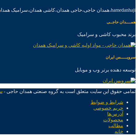
hamedanhaji،همدان حاجی،حاجی همدان،کاشی همدان،سرامیک همدان،موادکاشی سرامیک
همــــدان حاجــی
برند محبوب کاشی و سرامیک
سرویـــــس ایران
توسعه دهنده برتر وب و موبایل
تمامی حقوق این سایت متعلق است به گروه صنعتی همدان حاجی -
س
شرایط و ضوابط
حریم خصوصی
آدرس‌ها
محصولات
مطالب
خانه