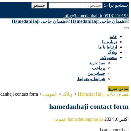
جستجو برای:
info@hamedanhaji.ir
09181110195
خانه
درباره ما
ارتباط با ما
وبلاگ
محصولات
سبد خرید
پرداخت
حساب من
شرایط و ضوابط
تماس سریع
همدان حاجی|HamedanHaji
>
وبلاگ
>
عمومی
>
danhaji contact form
hamedanhaji contact form
اکتبر 6, 2024
hamedanhajimaster
عمومی
از: [your-name]