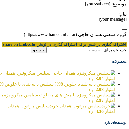
موضوع: [your-subject]
پیام:
[your-message]
—
گروه صنعتی همدان حاجی (https://www.hamedanhaji.ir)
اشتراک گذاری در فیس بوک
اشتراک گذاری در توییتر
Share on LinkedIn
جستجو برای:
محصولات
سیلیس میکرونیزه همدان ح
امتیاز
3.04
از 5
سیلیس دانه بندی با خلوص 99%
امتیاز
2.98
از 5
سیلیس میکرونیزه با
امتیاز
2.97
از 5
خریدسیلیس مرغوب همدان
امتیاز
3.36
از 5
نوشته‌های تازه