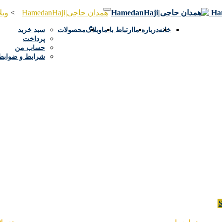
همدان حاجی|HamedanHaji
>
وبل
خانه
درباره ما
ارتباط با ما
وبلاگ
محصولات
سبد خرید
پرداخت
حساب من
شرایط و ضوابط
S