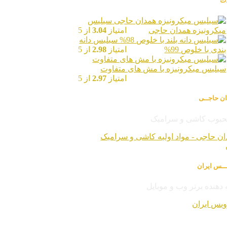
ت
سیلیس
میکرونیزه همدان حاجی
امتیاز
3.04
از 5
سیلیس دانه
بندی با خلوص 99%
امتیاز
2.98
از 5
سیلیس میکرونیزه با مش های متفاوت
امتیاز
2.97
از 5
ان حاجــی
محبوب کاشی و سرامیک
ــس ایران
دهنده برتر وب و موبایل