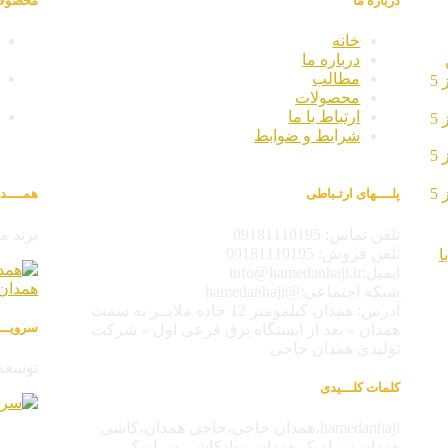
درباره ما
محصولا
خانه
درباره ما
مطالب
5
محصولات
ارتباط با ما
5
شرایط و ضوابط
5
5
پلــــهای ارتـباطی
همــــد
تلفن تماس: 09181110195
برند 
تلفن فروش: 09181110195
ا
ایمیل:info@hamedanhaji.ir
شبکه اجتماعی:@hamedanhaji
آدرس: همدان کیلمومتر 12 جاده ملایــر به سمت
سرویـــ
همدان – بعد از ایستگاه برق فرعی اول – شرکت
تولیدی همدان حاجی
توسعه 
کلمات کلـــیدی
hamedanhaji،همدان حاجی،حاجی همدان،کاشی
همدان،سرامیک همدان،موادکاشی سرامیک