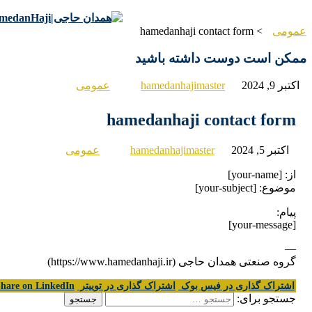
info@hamedanhaji.ir
09181110195
عمومی
>
hamedanhaji contact form
ممکن است دوست داشته باشید
اکتبر 9, 2024
hamedanhajimaster
عمومی
hamedanhaji contact form
اکتبر 5, 2024
hamedanhajimaster
عمومی
از: [your-name]
موضوع: [your-subject]
پیام:
[your-message]
—
گروه صنعتی همدان حاجی (https://www.hamedanhaji.ir)
اشتراک گذاری در فیس بوک
اشتراک گذاری در توییتر
hare on LinkedIn
جستجو برای: