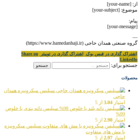
از: [your-name]
موضوع: [your-subject]
پیام:
[your-message]
—
گروه صنعتی همدان حاجی (https://www.hamedanhaji.ir)
اشتراک گذاری در فیس بوک
اشتراک گذاری در توییتر
Share on
LinkedIn
جستجو برای:
محصولات
سیلیس میکرونیزه همدان
حاجی
امتیاز
3.04
از 5
سیلیس دانه بندی با خلوص
99%
امتیاز
2.98
از 5
سیلیس میکرونیزه
با مش های متفاوت
امتیاز
2.97
از 5