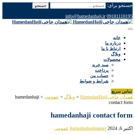
جستجو برای:
info@hamedanhaji.ir
09181110195
خانه
درباره ما
ارتباط با ما
وبلاگ
محصولات
سبد خرید
پرداخت
حساب من
شرایط و ضوابط
تماس سریع
همدان حاجی|HamedanHaji
>
وبلاگ
>
عمومی
>
hamedanhaji
contact form
hamedanhaji contact form
اکتبر 6, 2024
hamedanhajimaster
عمومی