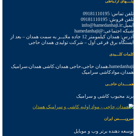
پلــــهای ارتـباطی
تلفن تماس: 09181110195
تلفن فروش: 09181110195
ایمیل:info@hamedanhaji.ir
شبکه اجتماعی:@hamedanhaji
آدرس: همدان کیلمومتر 12 جاده ملایــر به سمت همدان – بعد از
ایستگاه برق فرعی اول – شرکت تولیدی همدان حاجی
کلمات کلـــیدی
hamedanhaji،همدان حاجی،حاجی همدان،کاشی همدان،سرامیک
همدان،موادکاشی سرامیک
همــــدان حاجــی
برند محبوب کاشی و سرامیک
سرویـــــس ایران
توسعه دهنده برتر وب و موبایل