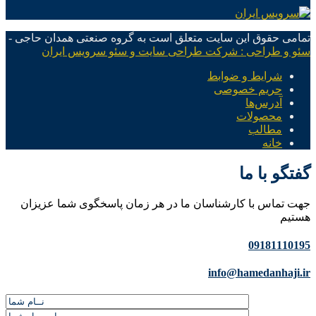
تمامی حقوق این سایت متعلق است به گروه صنعتی همدان حاجی -
سئو و طراحی : شرکت طراحی سایت و سئو سرویس ایران
شرایط و ضوابط
حریم خصوصی
آدرس‌ها
محصولات
مطالب
خانه
گفتگو با ما
جهت تماس با کارشناسان ما در هر زمان پاسخگوی شما عزیزان
هستیم
09181110195
info@hamedanhaji.ir