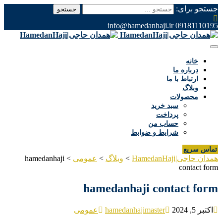
جستجو برای:
info@hamedanhaji.ir
09181110195
خانه
درباره ما
ارتباط با ما
وبلاگ
محصولات
سبد خرید
پرداخت
حساب من
شرایط و ضوابط
تماس سریع
همدان حاجی|HamedanHaji
>
وبلاگ
>
عمومی
>
hamedanhaji
contact form
hamedanhaji contact form
اکتبر 5, 2024
hamedanhajimaster
عمومی