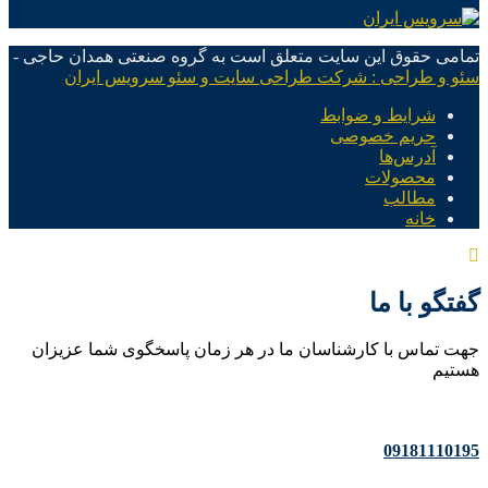
تمامی حقوق این سایت متعلق است به گروه صنعتی همدان حاجی -
سئو و طراحی : شرکت طراحی سایت و سئو سرویس ایران
شرایط و ضوابط
حریم خصوصی
آدرس‌ها
محصولات
مطالب
خانه
گفتگو با ما
جهت تماس با کارشناسان ما در هر زمان پاسخگوی شما عزیزان
هستیم
09181110195