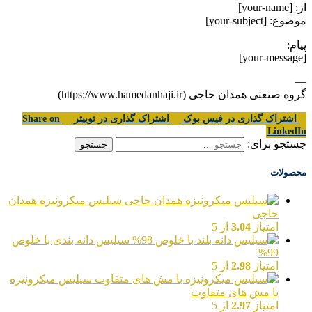
از: [your-name]
موضوع: [your-subject]
پیام:
[your-message]
—
گروه صنعتی همدان حاجی (https://www.hamedanhaji.ir)
اشتراک گذاری در فیس بوک
اشتراک گذاری در توییتر
Share on
LinkedIn
جستجو برای:
محصولات
سیلیس میکرونیزه همدان
حاجی
امتیاز
3.04
از 5
سیلیس دانه بندی با خلوص
99%
امتیاز
2.98
از 5
سیلیس میکرونیزه
با مش های متفاوت
امتیاز
2.97
از 5