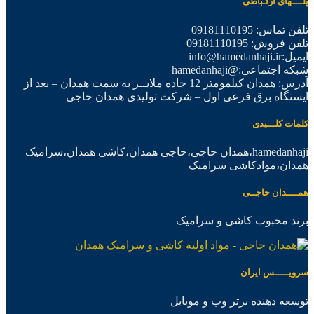
پلــــهای ارتـباطی
تلفن تماس: 09181110195
تلفن فروش: 09181110195
ایمیل:info@hamedanhaji.ir
شبکه اجتماعی:@hamedanhaji
آدرس: همدان کیلمومتر 12 جاده ملایــر به سمت همدان – بعد از
ایستگاه برق فرعی اول – شرکت تولیدی همدان حاجی
کلمات کلـــیدی
hamedanhaji،همدان حاجی،حاجی همدان،کاشی همدان،سرامیک
همدان،موادکاشی سرامیک
همــــدان حاجــی
برند محبوب کاشی و سرامیک
سرویـــــس ایران
توسعه دهنده برتر وب و موبایل