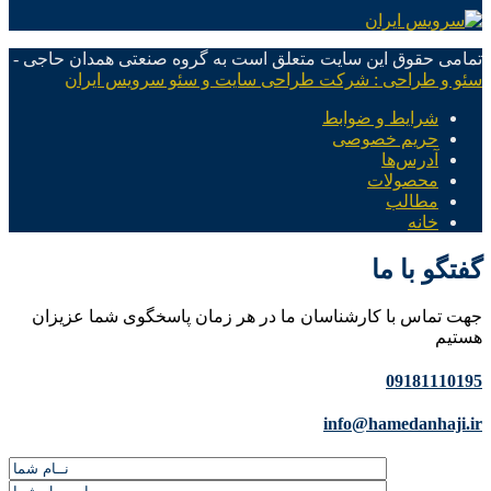
تمامی حقوق این سایت متعلق است به گروه صنعتی همدان حاجی -
سئو و طراحی : شرکت طراحی سایت و سئو سرویس ایران
شرایط و ضوابط
حریم خصوصی
آدرس‌ها
محصولات
مطالب
خانه
گفتگو با ما
جهت تماس با کارشناسان ما در هر زمان پاسخگوی شما عزیزان
هستیم
09181110195
info@hamedanhaji.ir