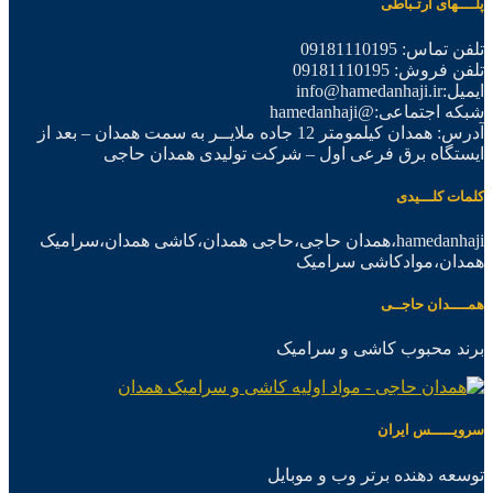
پلــــهای ارتـباطی
تلفن تماس: 09181110195
تلفن فروش: 09181110195
ایمیل:info@hamedanhaji.ir
شبکه اجتماعی:@hamedanhaji
آدرس: همدان کیلمومتر 12 جاده ملایــر به سمت همدان – بعد از
ایستگاه برق فرعی اول – شرکت تولیدی همدان حاجی
کلمات کلـــیدی
hamedanhaji،همدان حاجی،حاجی همدان،کاشی همدان،سرامیک
همدان،موادکاشی سرامیک
همــــدان حاجــی
برند محبوب کاشی و سرامیک
سرویـــــس ایران
توسعه دهنده برتر وب و موبایل