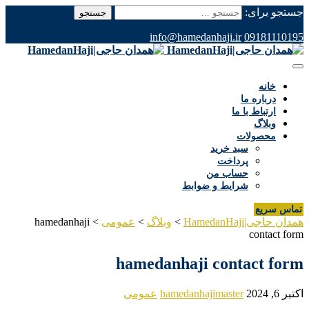
جستجو برای:
info@hamedanhaji.ir
09181110195
خانه
درباره ما
ارتباط با ما
وبلاگ
محصولات
سبد خرید
پرداخت
حساب من
شرایط و ضوابط
تماس سریع
همدان حاجی|HamedanHaji
>
وبلاگ
>
عمومی
>
hamedanhaji
contact form
hamedanhaji contact form
اکتبر 6, 2024
hamedanhajimaster
عمومی