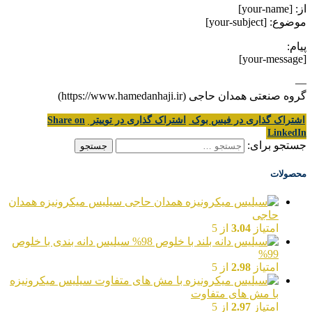
از: [your-name]
موضوع: [your-subject]
پیام:
[your-message]
—
گروه صنعتی همدان حاجی (https://www.hamedanhaji.ir)
اشتراک گذاری در فیس بوک
اشتراک گذاری در توییتر
Share on
LinkedIn
جستجو برای:
محصولات
سیلیس میکرونیزه همدان
حاجی
امتیاز
3.04
از 5
سیلیس دانه بندی با خلوص
99%
امتیاز
2.98
از 5
سیلیس میکرونیزه
با مش های متفاوت
امتیاز
2.97
از 5