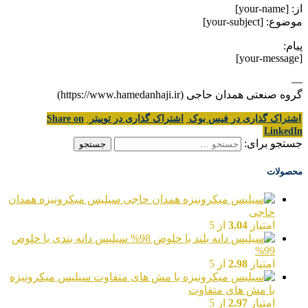
از: [your-name]
موضوع: [your-subject]
پیام:
[your-message]
—
گروه صنعتی همدان حاجی (https://www.hamedanhaji.ir)
اشتراک گذاری در فیس بوک
اشتراک گذاری در توییتر
Share on
LinkedIn
جستجو برای:
محصولات
سیلیس میکرونیزه همدان
حاجی
امتیاز
3.04
از 5
سیلیس دانه بندی با خلوص
99%
امتیاز
2.98
از 5
سیلیس میکرونیزه
با مش های متفاوت
امتیاز
2.97
از 5