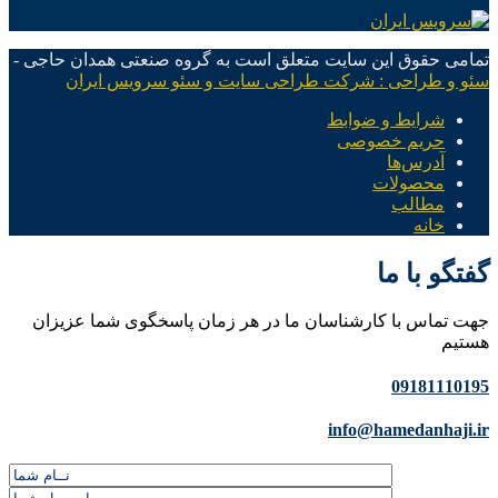
تمامی حقوق این سایت متعلق است به گروه صنعتی همدان حاجی -
سئو و طراحی : شرکت طراحی سایت و سئو سرویس ایران
شرایط و ضوابط
حریم خصوصی
آدرس‌ها
محصولات
مطالب
خانه
گفتگو با ما
جهت تماس با کارشناسان ما در هر زمان پاسخگوی شما عزیزان
هستیم
09181110195
info@hamedanhaji.ir