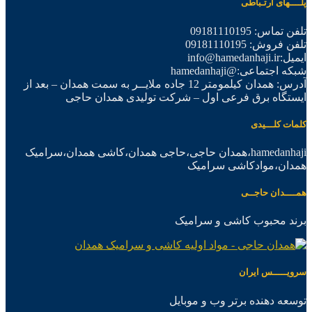
پلــــهای ارتـباطی
تلفن تماس: 09181110195
تلفن فروش: 09181110195
ایمیل:info@hamedanhaji.ir
شبکه اجتماعی:@hamedanhaji
آدرس: همدان کیلمومتر 12 جاده ملایــر به سمت همدان – بعد از
ایستگاه برق فرعی اول – شرکت تولیدی همدان حاجی
کلمات کلـــیدی
hamedanhaji،همدان حاجی،حاجی همدان،کاشی همدان،سرامیک
همدان،موادکاشی سرامیک
همــــدان حاجــی
برند محبوب کاشی و سرامیک
سرویـــــس ایران
توسعه دهنده برتر وب و موبایل