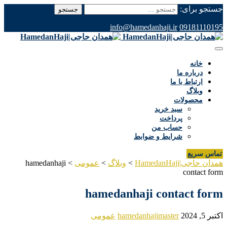
جستجو برای:
info@hamedanhaji.ir
09181110195
خانه
درباره ما
ارتباط با ما
وبلاگ
محصولات
سبد خرید
پرداخت
حساب من
شرایط و ضوابط
تماس سریع
همدان حاجی|HamedanHaji
>
وبلاگ
>
عمومی
>
hamedanhaji
contact form
hamedanhaji contact form
اکتبر 5, 2024
hamedanhajimaster
عمومی