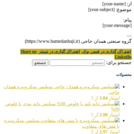
از: [your-name]
موضوع: [your-subject]
پیام:
[your-message]
—
گروه صنعتی همدان حاجی (https://www.hamedanhaji.ir)
اشتراک گذاری در فیس بوک
اشتراک گذاری در توییتر
Share on
LinkedIn
جستجو برای:
محصولات
سیلیس میکرونیزه همدان
حاجی
امتیاز
3.04
از 5
سیلیس دانه بندی با خلوص
99%
امتیاز
2.98
از 5
سیلیس میکرونیزه
با مش های متفاوت
امتیاز
2.97
از 5