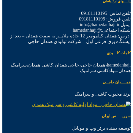
پلــــهای ارتـباطی
تلفن تماس: 09181110195
تلفن فروش: 09181110195
ایمیل:info@hamedanhaji.ir
شبکه اجتماعی:@hamedanhaji
آدرس: همدان کیلمومتر 12 جاده ملایــر به سمت همدان – بعد از
ایستگاه برق فرعی اول – شرکت تولیدی همدان حاجی
کلمات کلـــیدی
hamedanhaji،همدان حاجی،حاجی همدان،کاشی همدان،سرامیک
همدان،موادکاشی سرامیک
همــــدان حاجــی
برند محبوب کاشی و سرامیک
سرویـــــس ایران
توسعه دهنده برتر وب و موبایل