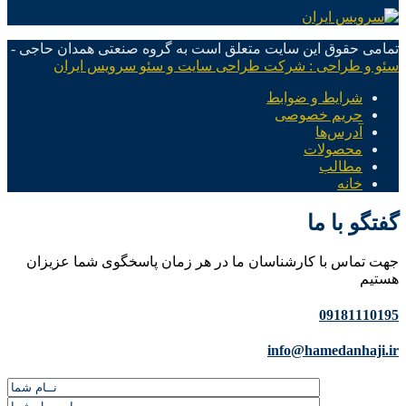
تمامی حقوق این سایت متعلق است به گروه صنعتی همدان حاجی -
سئو و طراحی : شرکت طراحی سایت و سئو سرویس ایران
شرایط و ضوابط
حریم خصوصی
آدرس‌ها
محصولات
مطالب
خانه
گفتگو با ما
جهت تماس با کارشناسان ما در هر زمان پاسخگوی شما عزیزان
هستیم
09181110195
info@hamedanhaji.ir