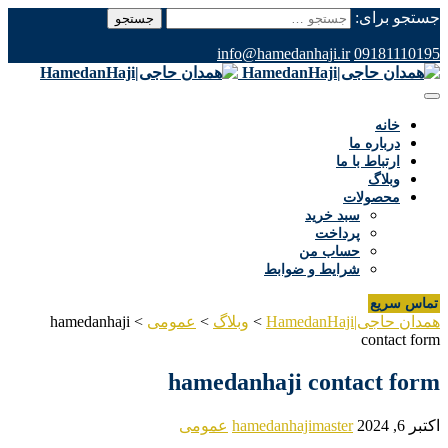
جستجو برای:
info@hamedanhaji.ir
09181110195
خانه
درباره ما
ارتباط با ما
وبلاگ
محصولات
سبد خرید
پرداخت
حساب من
شرایط و ضوابط
تماس سریع
همدان حاجی|HamedanHaji
>
وبلاگ
>
عمومی
>
hamedanhaji
contact form
hamedanhaji contact form
اکتبر 6, 2024
hamedanhajimaster
عمومی