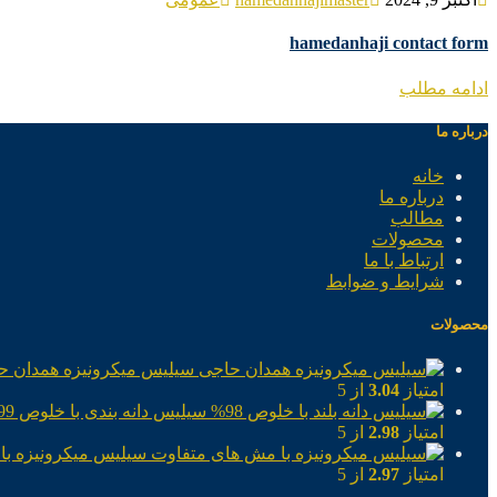
hamedanhaji contact form
ادامه مطلب
درباره ما
خانه
درباره ما
مطالب
محصولات
ارتباط با ما
شرایط و ضوابط
محصولات
سیلیس میکرونیزه همدان ح
امتیاز
3.04
از 5
سیلیس دانه بندی با خلوص 99%
امتیاز
2.98
از 5
سیلیس میکرونیزه با
امتیاز
2.97
از 5