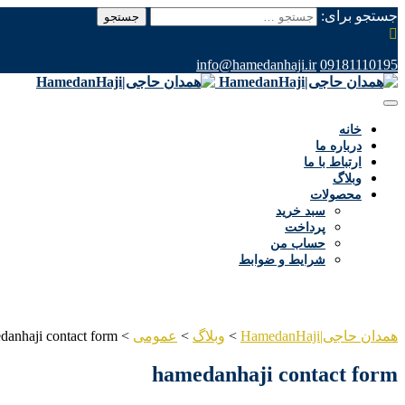
جستجو برای:
info@hamedanhaji.ir
09181110195
خانه
درباره ما
ارتباط با ما
وبلاگ
محصولات
سبد خرید
پرداخت
حساب من
شرایط و ضوابط
همدان حاجی|HamedanHaji
>
وبلاگ
>
عمومی
>
danhaji contact form
hamedanhaji contact form