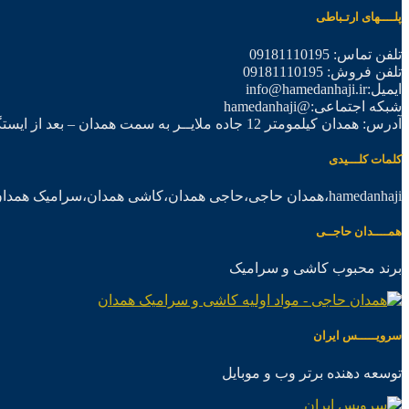
پلــــهای ارتـباطی
تلفن تماس: 09181110195
تلفن فروش: 09181110195
ایمیل:info@hamedanhaji.ir
شبکه اجتماعی:@hamedanhaji
آدرس: همدان کیلمومتر 12 جاده ملایــر به سمت همدان – بعد از ایستگاه برق فرعی اول – شرکت تولیدی همدان حاجی
کلمات کلـــیدی
hamedanhaji،همدان حاجی،حاجی همدان،کاشی همدان،سرامیک همدان،موادکاشی سرامیک
همــــدان حاجــی
برند محبوب کاشی و سرامیک
سرویـــــس ایران
توسعه دهنده برتر وب و موبایل