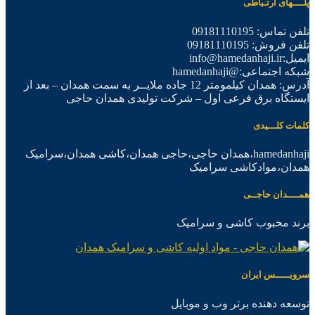
پلــــهای ارتـباطی
تلفن تماس: 09181110195
تلفن فروش: 09181110195
ایمیل:info@hamedanhaji.ir
شبکه اجتماعی:@hamedanhaji
آدرس: همدان کیلمومتر 12 جاده ملایــر به سمت همدان – بعد از
ایستگاه برق فرعی اول – شرکت تولیدی همدان حاجی
کلمات کلـــیدی
hamedanhaji،همدان حاجی،حاجی همدان،کاشی همدان،سرامیک
همدان،موادکاشی سرامیک
همــــدان حاجــی
برند محبوب کاشی و سرامیک
سرویـــــس ایران
توسعه دهنده برتر وب و موبایل