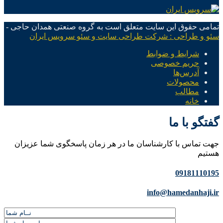
تمامی حقوق این سایت متعلق است به گروه صنعتی همدان حاجی -
سئو و طراحی : شرکت طراحی سایت و سئو سرویس ایران
شرایط و ضوابط
حریم خصوصی
آدرس‌ها
محصولات
مطالب
خانه
گفتگو با ما
جهت تماس با کارشناسان ما در هر زمان پاسخگوی شما عزیزان
هستیم
09181110195
info@hamedanhaji.ir