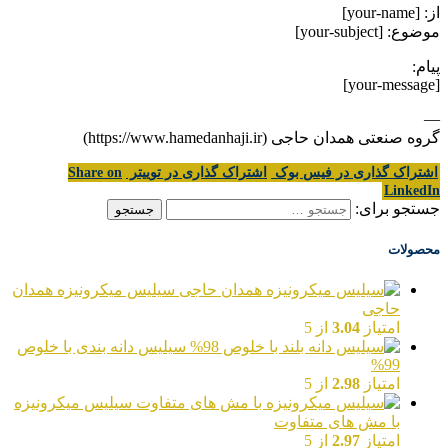
از: [your-name]
موضوع: [your-subject]
پیام:
[your-message]
—
گروه صنعتی همدان حاجی (https://www.hamedanhaji.ir)
اشتراک گذاری در فیس بوک
اشتراک گذاری در توییتر
Share on
LinkedIn
جستجو برای:
محصولات
سیلیس میکرونیزه همدان
حاجی
امتیاز
3.04
از 5
سیلیس دانه بندی با خلوص
99%
امتیاز
2.98
از 5
سیلیس میکرونیزه
با مش های متفاوت
امتیاز
2.97
از 5