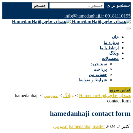
جستجو برای:
info@hamedanhaji.ir
09181110195
خانه
درباره ما
ارتباط با ما
وبلاگ
محصولات
سبد خرید
پرداخت
حساب من
شرایط و ضوابط
تماس سریع
همدان حاجی|HamedanHaji
>
وبلاگ
>
عمومی
>
hamedanhaji
contact form
hamedanhaji contact form
اکتبر 7, 2024
hamedanhajimaster
عمومی